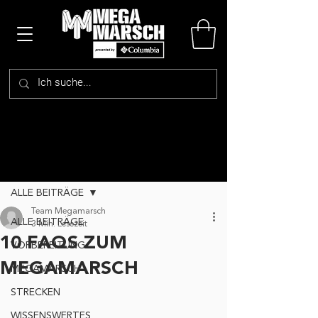
Beitrag
ALLE BEITRÄGE
Team Megamarsch
ALLE BEITRÄGE
3 Min. Lesezeit
10 FAQS ZUM
VORBEREITUNG
MEGAMARSCH
MEGAMARSCH
STRECKEN
WISSENSWERTES