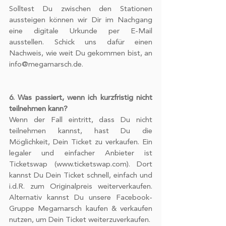
Partner führen diese Informationen
Solltest Du zwischen den Stationen 
möglicherweise mit weiteren Daten
aussteigen können wir Dir im Nachgang 
zusammen, die Sie ihnen bereitgestellt
eine digitale Urkunde per E-Mail 
haben oder die sie im Rahmen Ihrer
ausstellen. Schick uns dafür einen 
Nutzung der Dienste gesammelt
Nachweis, wie weit Du gekommen bist, an 
info@megamarsch.de. 
haben.
6. Was passiert, wenn ich kurzfristig nicht 
teilnehmen kann?
Wenn der Fall eintritt, dass Du nicht 
teilnehmen kannst, hast Du die 
Möglichkeit, Dein Ticket zu verkaufen. Ein 
legaler und einfacher Anbieter ist 
Ticketswap (www.ticketswap.com). Dort 
kannst Du Dein Ticket schnell, einfach und 
i.d.R. zum Originalpreis weiterverkaufen. 
Alternativ kannst Du unsere Facebook-
Gruppe Megamarsch kaufen & verkaufen 
nutzen, um Dein Ticket weiterzuverkaufen. 