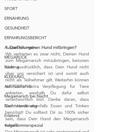
SPORT
ERNÄHRUNG
GESUNDHEIT
ERFAHRUNGSBERICHT
Auszeichnungen
1. Darf ich meinen Hund mitbringen?
Wir verbieten es zwar nicht, Deinen Hund 
MEGARUCK
zum Megamarsch mitzubringen, betonen 
Rucking
aber ausdrücklich, dass Dein Hund nicht 
über uns versichert ist und somit auch 
KLEIDUNG
nicht als Teilnehmer gilt. Weiterhin können 
AUSRÜSTUNG
wir keine extra Verpflegung für Tiere 
anbieten, weshalb Du dafür selbst 
Megamarsch bei Nacht
verantwortlich bist. Denke daran, dass 
Nachtwanderung
Dein Hund ebenfalls Essen und Trinken 
benötigt! Du solltest Dir zu 100% sicher 
Erlebnis
sein, dass Dein Hund den Megamarsch 
#wgwsommerspezial
schafft. 