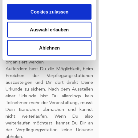
5. Was passiert, wenn ich zwischendurch 
sein können
aussteige?
Cookies zulassen
Ihr Gerät durch aktives Scannen
Sobald Du merkst, dass Du nicht mehr 
nach bestimmten Merkmalen
kannst und aussteigen willst, höre auf 
Deinen Kopf und steige aus. Du musst 
(Fingerprinting) identifizieren
Auswahl erlauben
Dich nicht bei uns abmelden, sondern 
Erfahren Sie mehr darüber, wie Ihre
kannst mit öffentlichen Verkehrsmitteln 
persönlichen Daten verarbeitet werden,
Ablehnen
abreisen oder abholen lassen. Die Abreise 
und legen Sie Ihre Präferenzen im
muss grundsätzlich selbst von Dir 
Abschnitt Einzelheiten
fest.
organisiert werden. 
Außerdem hast Du die Möglichkeit, beim 
Wir verwenden Cookies, um Inhalte
Erreichen der Verpflegungsstationen 
und Anzeigen zu personalisieren,
auszusteigen und Dir dort direkt Deine 
Funktionen für soziale Medien anbieten
Urkunde zu sichern. Nach dem Ausstellen 
einer Urkunde bist Du allerdings kein 
zu können und die Zugriffe auf unsere
Teilnehmer mehr der Veranstaltung, musst 
Website zu analysieren. Außerdem
Dein Bändchen abmachen und kannst 
geben wir Informationen zu Ihrer
nicht weiterlaufen. Wenn Du also 
Verwendung unserer Website an
weiterlaufen möchtest, kannst Du Dir an 
unsere Partner für soziale Medien,
der Verpflegungsstation keine Urkunde 
Werbung und Analysen weiter. Unsere
abholen. 