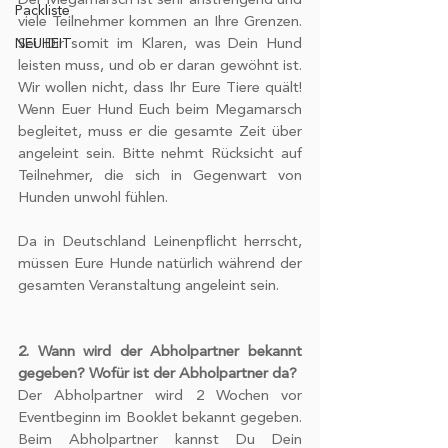
Der Megamarsch ist sehr anstrengend und 
Packliste
viele Teilnehmer kommen an Ihre Grenzen. 
NEUHEIT
Sei Dir somit im Klaren, was Dein Hund 
leisten muss, und ob er daran gewöhnt ist. 
Wir wollen nicht, dass Ihr Eure Tiere quält! 
Wenn Euer Hund Euch beim Megamarsch 
begleitet, muss er die gesamte Zeit über 
angeleint sein. Bitte nehmt Rücksicht auf 
Teilnehmer, die sich in Gegenwart von 
Hunden unwohl fühlen.
Da in Deutschland Leinenpflicht herrscht, 
müssen Eure Hunde natürlich während der 
gesamten Veranstaltung angeleint sein. 
2. Wann wird der Abholpartner bekannt 
gegeben? Wofür ist der Abholpartner da?
Der Abholpartner wird 2 Wochen vor 
Eventbeginn im Booklet bekannt gegeben. 
Beim Abholpartner kannst Du Dein 