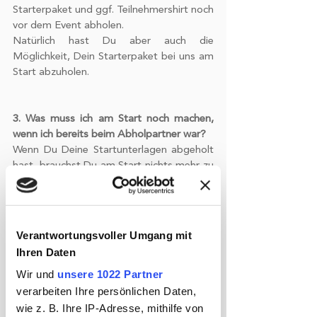
Starterpaket und ggf. Teilnehmershirt noch 
vor dem Event abholen.
Natürlich hast Du aber auch die 
Möglichkeit, Dein Starterpaket bei uns am 
Start abzuholen. 
3. Was muss ich am Start noch machen, 
wenn ich bereits beim Abholpartner war?
Wenn Du Deine Startunterlagen abgeholt 
hast, brauchst Du am Start nichts mehr zu 
machen. Zieh Dein Bändchen an, damit Du 
dich als Teilnehmer bemerkbar machst und 
wir Dich in die Startbox lassen können. 
Wenn Du noch keinen Wanderpass hast, 
Verantwortungsvoller Umgang mit
kannst Du diesen bei uns am Start 
Ihren Daten
abholen. Der Wanderpass ist keine Pflicht, 
Wir und
unsere 1022 Partner
um am Megamarsch teilnehmen zu 
verarbeiten Ihre persönlichen Daten,
können. 
wie z. B. Ihre IP-Adresse, mithilfe von