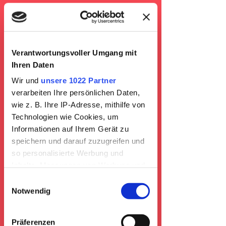
AUSZEICHNUNGen
Verantwortungsvoller Umgang mit
URKUNDE:
Ihren Daten
Bekommst Du ab der zweiten
Wir und
unsere 1022 Partner
Verpflegungsstation
verarbeiten Ihre persönlichen Daten,
wie z. B. Ihre IP-Adresse, mithilfe von
WANDERPASS &
Technologien wie Cookies, um
STEMPEL:
Informationen auf Ihrem Gerät zu
Bekommst Du am Start und
speichern und darauf zuzugreifen und
im Ziel als Nachweis für Deine
so personalisierte Werbung und
Leistung
Inhalte, Messungen von Werbung und
Inhalten, Zielgruppenforschung sowie
Einwilligungsauswahl
DEIN TICKET SICHERN!
Entwicklung von Angeboten zu
Notwendig
ermöglichen. Sie entscheiden darüber,
wer Ihre Daten für welche Zwecke
Präferenzen
nutzt. Sie können Ihre Einwilligung