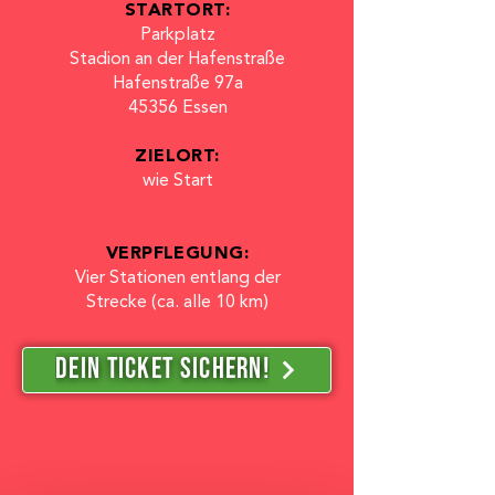
STARTORT:
Parkplatz
Stadion an der Hafenstraße
Hafenstraße 97a
45356 Essen
ZIELORT:
wie Start
VERPFLEGUNG:
Vier Stationen entlang der
Strecke (ca. alle 10 km)
DEIN TICKET SICHERN!