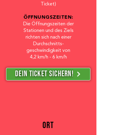
Ticket)
ÖFFNUNGSZEITEN:
Die Öffnungszeiten der
Stationen und des Ziels
richten sich nach einer
Durchschnitts-
geschwindigkeit von
4,2 km/h - 6 km/h
DEIN TICKET SICHERN!
ORT