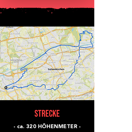
Wir verwenden Cookies, um Inhalte
und Anzeigen zu personalisieren,
Funktionen für soziale Medien anbieten
zu können und die Zugriffe auf unsere
Website zu analysieren. Außerdem
geben wir Informationen zu Ihrer
Verwendung unserer Website an
unsere Partner für soziale Medien,
Werbung und Analysen weiter. Unsere
Partner führen diese Informationen
möglicherweise mit weiteren Daten
zusammen, die Sie ihnen bereitgestellt
haben oder die sie im Rahmen Ihrer
Nutzung der Dienste gesammelt
haben.
Strecke
- ca. 320 HÖHENMETER -