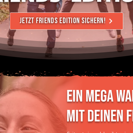
 und die Zugriffe auf unsere Website zu analysieren. Außerdem
u Ihrer Verwendung unserer Website an unsere Partner für sozia
JETZT FRIENDS EDITION SICHERN!
sen weiter. Unsere Partner führen diese Informationen
en Daten zusammen, die Sie ihnen bereitgestellt haben oder die 
 Dienste gesammelt haben.
Ein MEGA W
mit DEINEN 