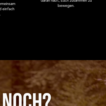
daran habt, Euch zusammen zu
gemeinsam
bewegen.
d einfach
.
 NOCH?