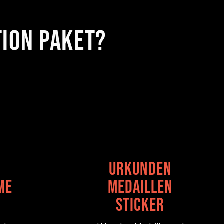
tion paket?
Urkunden
me
Medaillen
Sticker