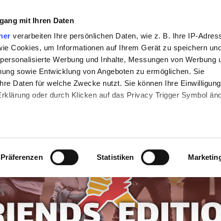
gang mit Ihren Daten
50/12
25/6
Online Events
FANSHOP
MEHR
ner
verarbeiten Ihre persönlichen Daten, wie z. B. Ihre IP-Adres
 wie Cookies, um Informationen auf Ihrem Gerät zu speichern un
 personalisierte Werbung und Inhalte, Messungen von Werbung 
chung sowie Entwicklung von Angeboten zu ermöglichen. Sie
hre Daten für welche Zwecke nutzt. Sie können Ihre Einwilligung
-Erklärung oder durch Klicken auf das Privacy Trigger Symbol än
den wir auch gerne:
re geografische Lage erfassen, welche bis auf einige Meter gena
Präferenzen
Statistiken
Marketin
es Scannen nach bestimmten Merkmalen (Fingerprinting) identifiz
 wie Ihre persönlichen Daten verarbeitet werden, und legen Sie 
 Einzelheiten
fest.
 Inhalte und Anzeigen zu personalisieren, Funktionen für sozia