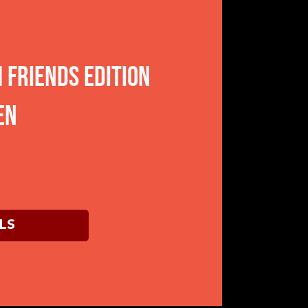
Friends Edition
en
LS