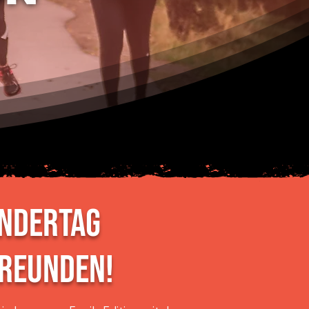
le
sie im
andertag
FREUNDEN!