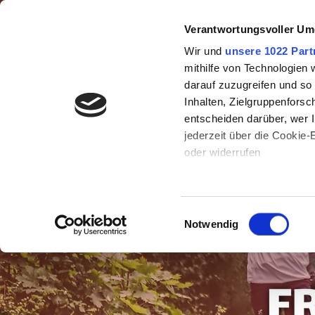
Verantwortungsvoller Um
100/24
Wir und
unsere 1022 Part
mithilfe von Technologien
darauf zuzugreifen und so
Inhalten, Zielgruppenfors
entscheiden darüber, wer I
jederzeit über die Cookie
oder widerrufen
Wenn Sie es erlauben, wür
Informationen über Ih
Einwilligungsauswahl
können
Notwendig
Ihr Gerät durch aktiv
Erfahren Sie mehr darüber,
Präferenzen im
Abschnitt
Wir verwenden Cookies, um