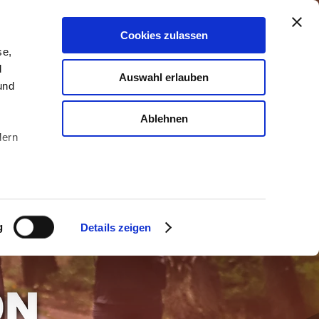
Cookies zulassen
DEIN TICKET SICHERN
se,
d
Auswahl erlauben
und
Ablehnen
dern
u sein
g
Details zeigen
ieren
Ihre
le