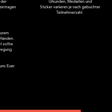
 der
Urkunden, Medaillen und
 eintragen
Sticker variieren je nach gebuchter
Teilnehmerzahl.
Eurem
 Händen.
l sollte
ewegung
uns Euer