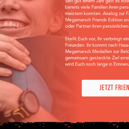
Seit gut einem Jahr gibt es inz
bereits viele Familien ihren pe
meistern konnten. Analog zur Fa
Megamarsch Friends Edition entw
oder Partner ihren persönlich
Stellt Euch vor, Ihr verbringt 
Freunden. Ihr kommt nach Haus
Megamarsch Medaillen zur Belohn
gemeinsam gesteckte Ziel erreic
wird Euch noch lange in Erinner
JETZT FRIE