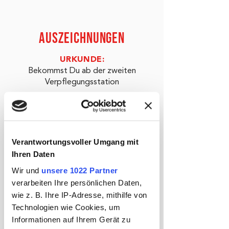
AUSZEICHNUNGen
URKUNDE:
Bekommst Du ab der zweiten
Verpflegungsstation
WANDERPASS &
STEMPEL:
Bekommst Du am Start und
Verantwortungsvoller Umgang mit
im Ziel als Nachweis für Deine
Ihren Daten
Leistung
Wir und
unsere 1022 Partner
verarbeiten Ihre persönlichen Daten,
Ticket jetzt sichern
wie z. B. Ihre IP-Adresse, mithilfe von
Technologien wie Cookies, um
Informationen auf Ihrem Gerät zu