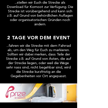
zusammen, die Sie ihnen bereitgestellt
...stellen wir Euch die Strecke als
haben oder die sie im Rahmen Ihrer
Download für Komoot zur Verfügung. Die
Strecke ist vorübergehend und kann sich
Nutzung der Dienste gesammelt
z.B. auf Grund von behördlichen Auflagen
haben.
oder organisatorischen Gründen noch
ändern.
2 TAGE VOR DEM EVENT
...fahren wir die Strecke mit dem Fahrrad
ab, um den Weg für Euch zu markieren.
Sollten wir dabei merken, dass Teile der
Strecke z.B. auf Grund von Ästen, die auf
der Strecke liegen, oder weil die Wege
sehr nass sind, nicht begehbar sind, wird
die Strecke kurzfristig an die
Gegebenheiten vor Ort angepasst.