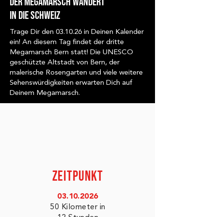
Der Megamarsch wandert
in die Schweiz
Trage Dir den 03.10.26 in Deinen Kalender
ein! An diesem Tag findet der dritte
Megamarsch Bern statt! Die UNESCO
geschützte Altstadt von Bern, der
malerische Rosengarten und viele weitere
Sehenswürdigkeiten erwarten Dich auf
Deinem Megamarsch.
ZEITPUNKT
03.10.2026
50 Kilometer in