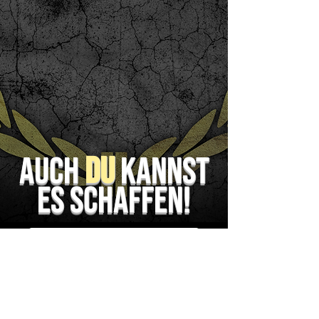
Auch
DU
kannst
es schaffen!
Ticket Jetzt sichern
Funktionsshirt