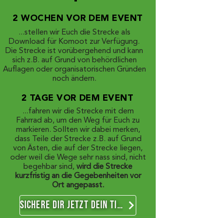
-
2 WOCHEN VOR DEM EVENT
...stellen wir Euch die Strecke als
Download für Komoot zur Verfügung.
Die Strecke ist vorübergehend und kann
sich z.B. auf Grund von behördlichen
Auflagen oder organisatorischen Gründen
noch ändern.
2 TAGE VOR DEM EVENT
...fahren wir die Strecke mit dem
Fahrrad ab, um den Weg für Euch zu
markieren. Sollten wir dabei merken,
dass Teile der Strecke z.B. auf Grund
von Ästen, die auf der Strecke liegen,
oder weil die Wege sehr nass sind, nicht
begehbar sind,
wird die Strecke
kurzfristig an die Gegebenheiten vor
Ort angepasst.
SICHERE DIR JETZT DEIN TICKET!