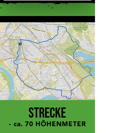
Abschnitt Einzelheiten
fest.
Wir verwenden Cookies, um Inhalte
und Anzeigen zu personalisieren,
Funktionen für soziale Medien anbieten
zu können und die Zugriffe auf unsere
Website zu analysieren. Außerdem
geben wir Informationen zu Ihrer
Verwendung unserer Website an
unsere Partner für soziale Medien,
Werbung und Analysen weiter. Unsere
Partner führen diese Informationen
möglicherweise mit weiteren Daten
zusammen, die Sie ihnen bereitgestellt
haben oder die sie im Rahmen Ihrer
Nutzung der Dienste gesammelt
Strecke
haben.
- ca. 70 HÖHENMETER