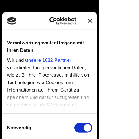
AUSZEICHNUNGen
Verantwortungsvoller Umgang mit
Ihren Daten
URKUNDE:
Bekommst Du ab der zweiten
Wir und
unsere 1022 Partner
Verpflegungsstation
verarbeiten Ihre persönlichen Daten,
wie z. B. Ihre IP-Adresse, mithilfe von
Technologien wie Cookies, um
WANDERPASS &
Informationen auf Ihrem Gerät zu
STEMPEL:
speichern und darauf zuzugreifen und
Bekommst Du am Start und
so personalisierte Werbung und
im Ziel als Nachweis für Deine
Inhalte, Messungen von Werbung und
Leistung
Inhalten, Zielgruppenforschung sowie
Einwilligungsauswahl
Entwicklung von Angeboten zu
Notwendig
DEIN TICKET SICHERN!
ermöglichen. Sie entscheiden darüber,