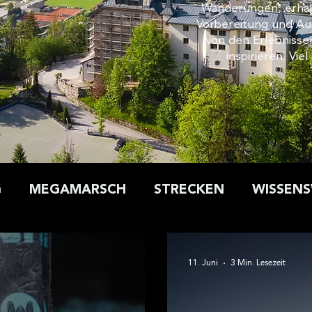
Wanderungen, erhalt
 und die Zugriffe auf unsere Website zu analysieren. Außerdem
Vorbereitung und Aus
u Ihrer Verwendung unserer Website an unsere Partner für sozia
von den Erlebnisse
sen weiter. Unsere Partner führen diese Informationen
inspirieren. Vie
en Daten zusammen, die Sie ihnen bereitgestellt haben oder die 
 Dienste gesammelt haben.
G
MEGAMARSCH
STRECKEN
WISSEN
ERFAHRUNGSBERICHT
Auszeichnungen
11. Juni
3 Min. Lesezeit
Megamarsch bei Nacht
Nachtwanderung