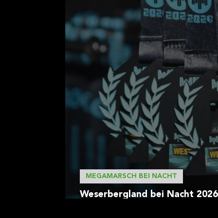
#wgwsommerspezial
Packli
MEGAMARSCH BEI NACHT
Weserbergland bei Nacht 2026
in die Nacht-Saison