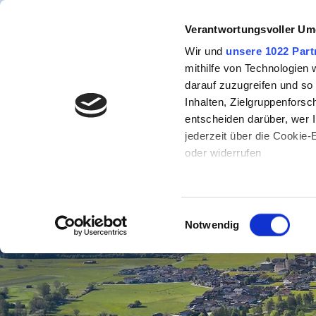
Verantwortungsvoller Um
100/24
Wir und
unsere 1022 Part
mithilfe von Technologien
darauf zuzugreifen und so
Inhalten, Zielgruppenfors
entscheiden darüber, wer I
jederzeit über die Cookie
oder widerrufen
Wenn Sie es erlauben, wür
Informationen über Ih
Einwilligungsauswahl
können
Notwendig
Ihr Gerät durch aktiv
Erfahren Sie mehr darüber,
Präferenzen im
Abschnitt
Wir verwenden Cookies, um