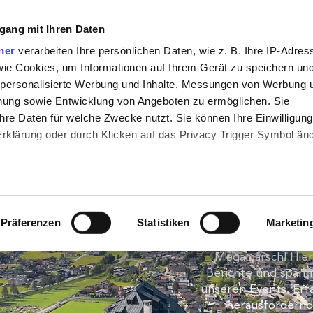
gang mit Ihren Daten
50/12
25/6
Online Events
FANSHOP
MEHR
ner
verarbeiten Ihre persönlichen Daten, wie z. B. Ihre IP-Adres
 wie Cookies, um Informationen auf Ihrem Gerät zu speichern un
 personalisierte Werbung und Inhalte, Messungen von Werbung 
chung sowie Entwicklung von Angeboten zu ermöglichen. Sie
hre Daten für welche Zwecke nutzt. Sie können Ihre Einwilligung
-Erklärung oder durch Klicken auf das Privacy Trigger Symbol än
den wir auch gerne:
DER megam
re geografische Lage erfassen, welche bis auf einige Meter gena
Präferenzen
Statistiken
Marketin
es Scannen nach bestimmten Merkmalen (Fingerprinting) identifiz
Willkommen auf 
 wie Ihre persönlichen Daten verarbeitet werden, und legen Sie 
Megamarsch! Hier 
Berichte und span
 Einzelheiten
fest.
unseren Events. Erf
herausfordernd
 Inhalte und Anzeigen zu personalisieren, Funktionen für sozia