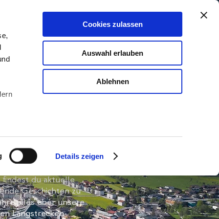
Cookies zulassen
DEIN TICKET SICHERN
se,
d
Auswahl erlauben
und
Ablehnen
dern
arsch blog
u sein
g
Details zeigen
ieren
der Blogseite von
Ihre
findest du aktuelle
nende Geschichten zu
ahre alles über unsere
en Langstrecken-
le