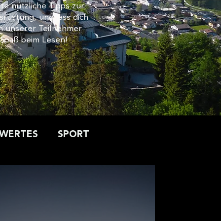
e nützliche Tipps zur
rüstung, und lass dich
le
n unserer Teilnehmer
l Spaß beim Lesen!
sie im
SWERTES
SPORT
MEGARUCK
Rucking
Erlebnis