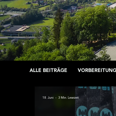
Medien anbieten zu können
geben wir Informationen z
Medien, Werbung und Analy
möglicherweise mit weiter
Rahmen Ihrer Nutzung der
ALLE BEITRÄGE
VORBEREITUN
ERNÄHRUNG
GESUNDHEIT
18. Juni
3 Min. Lesezeit
KLEIDUNG
AUSRÜSTUNG