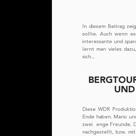
In diesem Beitrag zei
sollte. Auch wenn es
interessante und spa
lernt man vieles dazu
sich
...
BERGTOUR
UND
Diese WDR Produktio
Ende haben. Mario und
zwei  enge Freunde. Da
nachgestellt, bzw. mi