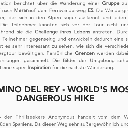
tion berichtet über die Wanderung einer 
Gruppe
 zu
f
 nach 
Meran
auf dem Fernwanderweg 
E5
. Die Wandergr
r, der sich in den Alpen super auskennt und jeden 
 Die Teilnehmer kannten sich vor der Tour nicht un
hrend sie die 
Challenge ihres Lebens
 antreten. Durc
 Teilnehmer gegenseitig und entwickeln dadurch eine st
 es sehr interessant zu sehen, wie sich die verschied
ergtour bewältigen. Persönliche 
Grenzen
 werden dabei 
fahrungen gesammelt. Die Bilder der Umgebung sehen
 eine super 
Inspiration
 für die nächste Wanderung.
MINO DEL REY - WORLD'S MOS
DANGEROUS HIKE
eo der Thrillseekers Anonymous handelt vom dem 
Süden Spaniens. Da dieser Weg sehr außergewöhnlich und g