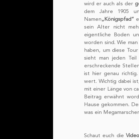
wird er auch als der 
g
dem Jahre 1905 un
Namen
„Königspfad“
 e
sein Alter nicht meh
eigentliche Boden u
worden sind. Wie man
haben, um diese Tour 
sieht man jeden Teil 
erschreckende Stelle
ist hier genau richti
wert. Wichtig dabei is
mit einer Länge von ca
Beitrag erwähnt word
Hause gekommen. Der C
was ein Megamarscher 
Schaut euch die 
Vide