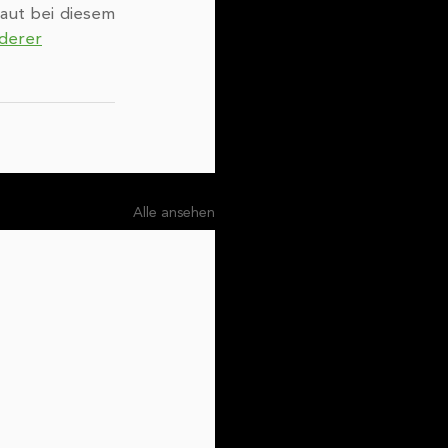
t bei diesem 
derer
Alle ansehen