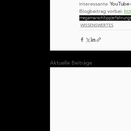
interessante 
YouTube-
Blogbeitrag vorbei: 
ht
megamarsch
tipp
erfahrungs
WISSENSWERTES
Aktuelle Beiträge