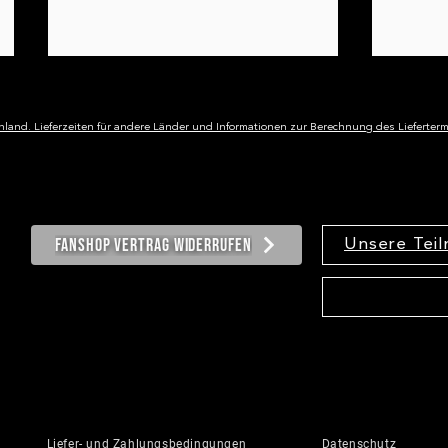
hland. Lieferzeiten für andere Länder und Informationen zur Berechnung des Liefertermi
Fanshop Vertrag widerrufen
Unsere Tei
Was Teilnehmer gerne
Elekt
früher gewusst hätten
- Bra
wirkl
Liefer- und Zahlungsbedingungen
Datenschutz