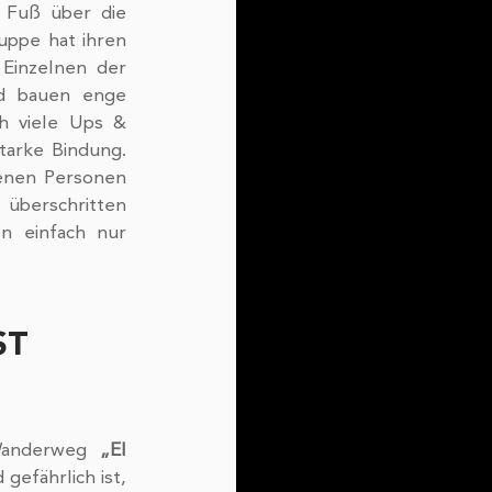
 Fuß über die 
uppe hat ihren 
Einzelnen der 
d bauen enge 
h viele Ups & 
arke Bindung. 
enen Personen 
überschritten 
 einfach nur 
T 
Wanderweg 
„El 
efährlich ist, 