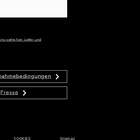
ns siehe hier: Liefer- und
lnahmebedingungen
rolyte beim Wandern
ucht man sie
ich?
Presse
COOKIES
Sitemap