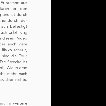
 Er stammt aus 
urch er den 
 und ist durch 
chendurch der 
isch befestigt 
auch Erfahrung 
In diesem Video 
er auch viele 
 
Risiko
 scheut, 
sind die Tour 
ie Strecke ist 
ll. Wie in dem 
cht mehr nach 
ar, aber nichts, 
nt ihr weitere 