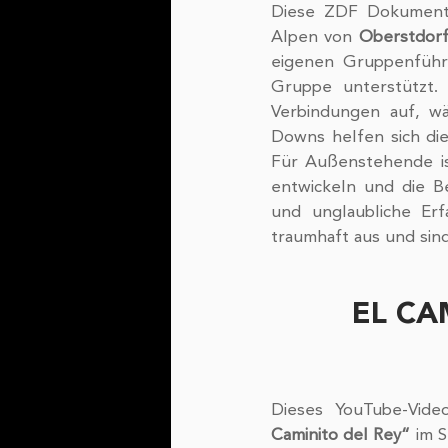
Diese ZDF Dokumenta
Alpen von 
Oberstdor
eigenen Gruppenführe
Gruppe unterstützt.
Verbindungen auf, wä
Downs helfen sich die
Für Außenstehende ist
entwickeln und die B
und unglaubliche Er
traumhaft aus und sind
EL CA
Dieses YouTube-Vid
Caminito del Rey“
 im 