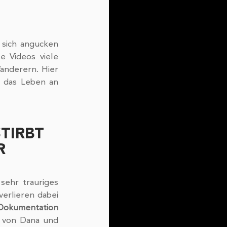
sich angucken 
 Videos viele 
nderern. Hier 
 das Leben an 
TIRBT 
R
 sehr trauriges 
lieren dabei  
Dokumentation
e von Dana und 