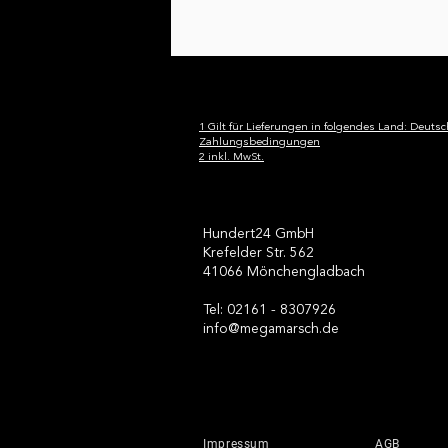
1 Gilt für Lieferungen in folgendes Land: Deutsc
Zahlungsbedingungen
2 inkl. MwSt.
Hundert24 GmbH
Mein erster Megamarsch:
Krefelder Str. 562
50 Kilometer in Düsseldorf
41066 Mönchengladbach
und die Erkenntnis, was
unsere Teilnehmer wirklich
Tel: 02161 - 8307926
info@megamarsch.de
leisten
Impressum
AGB