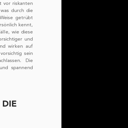
vor riskanten 
 was durch die 
Weise getrübt 
sönlich kennt, 
lle, wie diese 
orsichtiger und 
überlegt sich Dinge mehrmals. Dieses YouTube-Video soll nicht abschreckend wirken auf 
rsichtig sein 
chlassen. Die 
und spannend 
DIE 