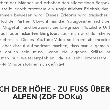
Leben der Männer und erhöhen den allgemeinen Respekt 
stellt jedoch trotzdem ein 
unglaubliches Erlebnis
 dar,
men bewiesen wird. Dieses Erlebnis wird tragischer 
Tod der Partner. Obwohl man die Protagonisten nicht per
 Mitgefühl und betrauert die Ereignisse. Plötzliche Unfä
auf jeder 
riskanten Bergtour
, aber man wird definitiv v
 eher darauf aufmerksam machen, dass man allgemein vo
m ehrlich sein muss, wenn die eigenen 
Kräfte
 na
man nur weiterempfehlen, da sie sehr interessant 
 44 Minuten lohnen sich definitiv!
CH DER HÖHE - ZU FUSS ÜBER 
ALPEN (ZDF DOKu)