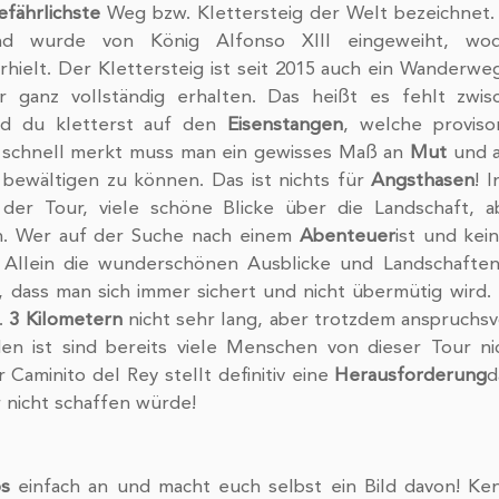
efährlichste
 Weg bzw. Klettersteig der Welt bezeichnet.
d wurde von König Alfonso XIII eingeweiht, wod
rhielt. Der Klettersteig ist seit 2015 auch ein Wanderweg
r ganz vollständig erhalten. Das heißt es fehlt zwis
nd du kletterst auf den 
Eisenstangen
, welche provisor
 schnell merkt muss man ein gewisses Maß an 
Mut
 und 
bewältigen zu können. Das ist nichts für 
Angsthasen
! 
der Tour, viele schöne Blicke über die Landschaft, ab
n. Wer auf der Suche nach einem 
Abenteuer
ist und kein
g. Allein die wunderschönen Ausblicke und Landschaften 
t, dass man sich immer sichert und nicht übermütig wird. D
. 
3 Kilometern
 nicht sehr lang, aber trotzdem anspruchsvo
en ist sind bereits viele Menschen von dieser Tour ni
aminito del Rey stellt definitiv eine 
Herausforderung
d
nicht schaffen würde!    
os
 einfach an und macht euch selbst ein Bild davon! Ken