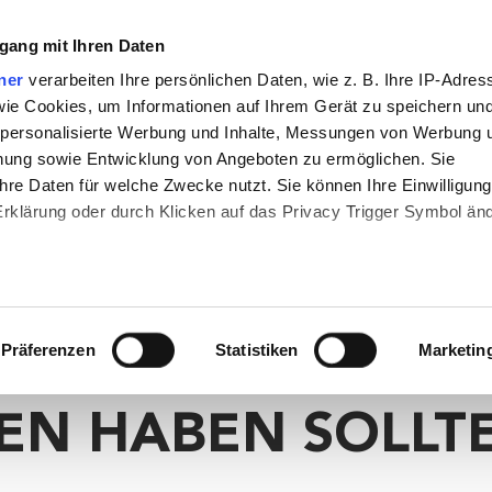
gang mit Ihren Daten
50/12
25/6
Online Events
FANSHOP
MEHR
ner
verarbeiten Ihre persönlichen Daten, wie z. B. Ihre IP-Adres
 wie Cookies, um Informationen auf Ihrem Gerät zu speichern un
 personalisierte Werbung und Inhalte, Messungen von Werbung 
chung sowie Entwicklung von Angeboten zu ermöglichen. Sie
G
MEGAMARSCH
STRECKEN
WISSENSWERTE
hre Daten für welche Zwecke nutzt. Sie können Ihre Einwilligung
-Erklärung oder durch Klicken auf das Privacy Trigger Symbol än
T
ERFAHRUNGSBERICHT
Auszeichnungen
MEG
 Min. Lesezeit
UBE-VIDEOS, DIE
den wir auch gerne:
re geografische Lage erfassen, welche bis auf einige Meter gena
Megamarsch bei Nacht
Nachtwanderung
Erlebni
Präferenzen
Statistiken
Marketin
 MEGAMARSCHER
es Scannen nach bestimmten Merkmalen (Fingerprinting) identifiz
 wie Ihre persönlichen Daten verarbeitet werden, und legen Sie 
EN HABEN SOLLT
 Einzelheiten
fest.
 Inhalte und Anzeigen zu personalisieren, Funktionen für sozia