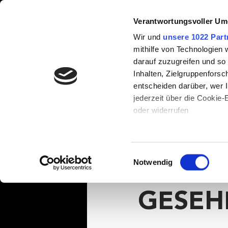
Verantwortungsvoller Um
100/24
Wir und
unsere 1022 Part
mithilfe von Technologien
darauf zuzugreifen und so
Inhalten, Zielgruppenfors
ALLE BEITRÄGE
VORBEREITUN
entscheiden darüber, wer I
jederzeit über die Cookie
oder widerrufen
ERNÄHRUNG
GESUNDHEI
Team Megamarsch
3
3 YOUT
Wenn Sie es erlauben, wür
Informationen über Ih
Einwilligungsauswahl
KLEIDUNG
AUSRÜSTUNG
können
Notwendig
JEDER
Ihr Gerät durch aktiv
Erfahren Sie mehr darüber,
GESEH
Packliste
NEUHEIT
Präferenzen im
Abschnitt
Wir verwenden Cookies, um