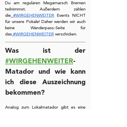
Du am regulären Megamarsch Bremen 
teilnimmst. Außerdem zählen 
die
#WIRGEHENWEITER
 Events NICHT 
für unsere Pokale! Daher werden wir auch 
keine Wanderpass-Seite für 
das
#WIRGEHENWEITER
 verschicken. 
Was ist der
#WIRGEHENWEITER
-
Matador und wie kann 
ich diese Auszeichnung 
bekommen?
Analog zum Lokalmatador gibt es eine 
spezielle Medaille für diejenigen, die 3 
Megamarsch 
Spezial
#WIRGEHENWEITER
 Events 