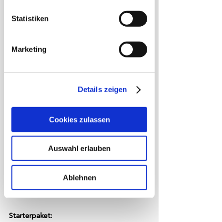
jederzeit über die Cookie-Erklärung
Starter + Finisherpaket
oder durch Klicken auf das Privacy
Statistiken
Early-Bird-Ticket: 
54,95 €* (18. - 
Trigger Symbol ändern oder widerrufen
22.12.2025)
Regular-Ticket: 
59,95 €* (22.12.2025 - 
Marketing
Wenn Sie es erlauben, würden wir
30.04.2026)
Last-Chance-Ticket: 
64,95 €* 
auch gerne:
(01.05.2026 - 23.07.2026)
Informationen über Ihre
* zzgl. Eventbrite-Gebühren
geografische Lage erfassen,
Details zeigen
welche bis auf einige Meter genau
Welche Pakete gibt es?
sein können
Cookies zulassen
Ihr Gerät durch aktives Scannen
nach bestimmten Merkmalen
Du hast zwei Möglichkeiten:
(Fingerprinting) identifizieren
Auswahl erlauben
1. Starter + Finisher-/ 
Erfahren Sie mehr darüber, wie Ihre
Teilnehmerpaket
persönlichen Daten verarbeitet werden,
Ablehnen
Das Rundum-Paket für Dein Sommer-
und legen Sie Ihre Präferenzen im
Event.
Abschnitt Einzelheiten
fest.
Starterpaket:
Wir verwenden Cookies, um Inhalte