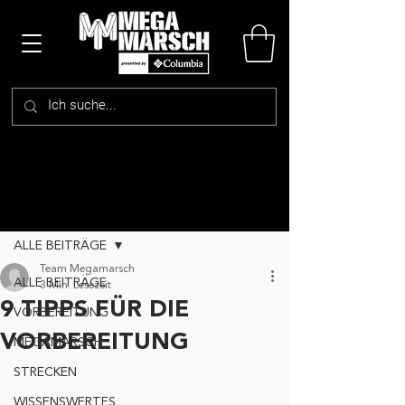
Beitrag
ALLE BEITRÄGE
Team Megamarsch
ALLE BEITRÄGE
3 Min. Lesezeit
9 TIPPS FÜR DIE
VORBEREITUNG
VORBEREITUNG
MEGAMARSCH
STRECKEN
WISSENSWERTES