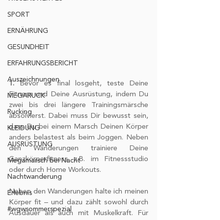
SPORT
ERNÄHRUNG
GESUNDHEIT
ERFAHRUNGSBERICHT
Auszeichnungen
1.
 Bevor es final losgeht, teste Deine 
Fitness und Deine Ausrüstung, indem Du 
MEGARUCK
zwei bis drei längere Trainingsmärsche 
Rucking
absolvierst. Dabei muss Dir bewusst sein, 
dass Du bei einem Marsch Deinen Körper 
KLEIDUNG
anders belastest als beim Joggen. Neben 
AUSRÜSTUNG
den Wanderungen trainiere Deine 
Ganzkörperfitness z.B. im Fitnessstudio 
Megamarsch bei Nacht
oder durch Home Workouts.
Nachtwanderung
Neben den Wanderungen halte ich meinen 
Erlebnis
Körper fit – und dazu zählt sowohl durch 
#wgwsommerspezial
Ausdauer als auch mit Muskelkraft. Für 