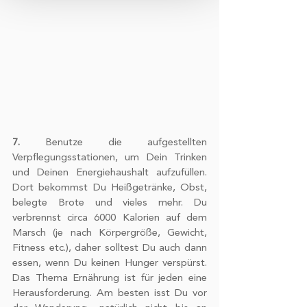
und Anzeigen zu personalisieren,
Funktionen für soziale Medien anbieten
zu können und die Zugriffe auf unsere
Website zu analysieren. Außerdem
geben wir Informationen zu Ihrer
Verwendung unserer Website an
unsere Partner für soziale Medien,
Werbung und Analysen weiter. Unsere
Partner führen diese Informationen
7.
 Benutze die aufgestellten 
möglicherweise mit weiteren Daten
Verpflegungsstationen, um Dein Trinken 
und Deinen Energiehaushalt aufzufüllen. 
zusammen, die Sie ihnen bereitgestellt
Dort bekommst Du Heißgetränke, Obst, 
haben oder die sie im Rahmen Ihrer
belegte Brote und vieles mehr. Du 
Nutzung der Dienste gesammelt
verbrennst circa 6000 Kalorien auf dem 
haben.
Marsch (je nach Körpergröße, Gewicht, 
Fitness etc.), daher solltest Du auch dann 
essen, wenn Du keinen Hunger verspürst. 
Das Thema Ernährung ist für jeden eine 
Herausforderung. Am besten isst Du vor 