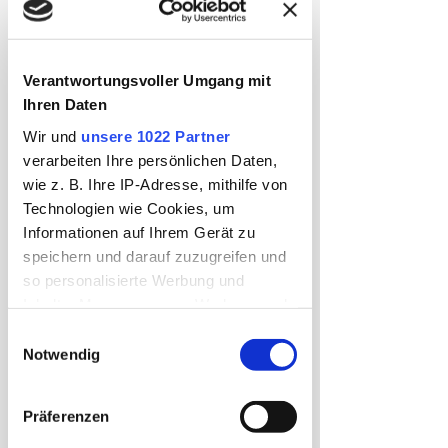
einem Megamarsch nichts mehr im Wege!
Verantwortungsvoller Umgang mit
Ihren Daten
Wir und
unsere 1022 Partner
verarbeiten Ihre persönlichen Daten,
wie z. B. Ihre IP-Adresse, mithilfe von
Technologien wie Cookies, um
3.
 Imagination ist das Zauberwort. Bevor 
Informationen auf Ihrem Gerät zu
Du den Megamarsch startest, stell Dir vor, 
speichern und darauf zuzugreifen und
wie Du nach den 100km oder 50km durch 
die Ziellinie läufst. Wenn Du eine mentale 
so personalisierte Werbung und
Stärke besitzt, kannst Du Dinge erreichen, 
Inhalte, Messungen von Werbung und
die Du selbst nicht für möglich gehalten 
Inhalten, Zielgruppenforschung sowie
Einwilligungsauswahl
hast.
Entwicklung von Angeboten zu
Notwendig
ermöglichen. Sie entscheiden darüber,
wer Ihre Daten für welche Zwecke
Präferenzen
nutzt. Sie können Ihre Einwilligung
jederzeit über die Cookie-Erklärung