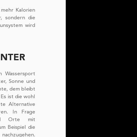
mehr Kalorien 
, sondern die 
unsystem wird 
INTER
 Wassersport 
er, Sonne und 
e, dem bleibt 
Es ist die wohl 
e Alternative 
en. In Frage 
d Orte mit 
m Beispiel die 
 nachzugehen. 