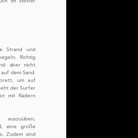
ch im Winter 
e Strand und 
geln. Richtig 
d- aber nicht 
auf dem Sand. 
brett, um auf 
eht der Surfer 
t mit Rädern 
auszuüben, 
, eine große 
e. Zudem sind 