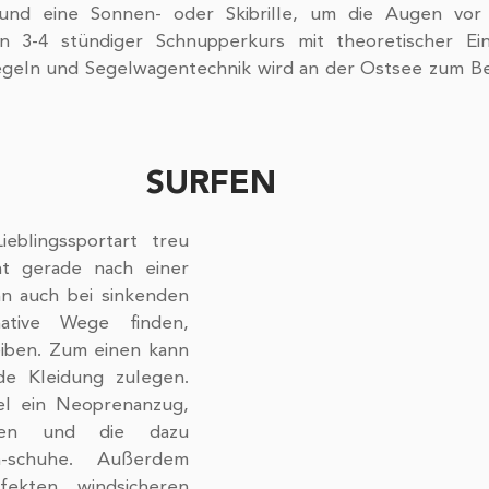
 und eine Sonnen- oder Skibrille, um die Augen vor
Ein 3-4 stündiger Schnupperkurs mit theoretischer Ei
egeln und Segelwagentechnik wird an der Ostsee zum Beis
SURFEN
eblingssportart treu 
ht gerade nach einer 
nn auch bei sinkenden 
ative Wege finden, 
iben. Zum einen kann 
e Kleidung zulegen. 
l ein Neoprenanzug, 
ken und die dazu 
-schuhe. Außerdem 
ekten, windsicheren 