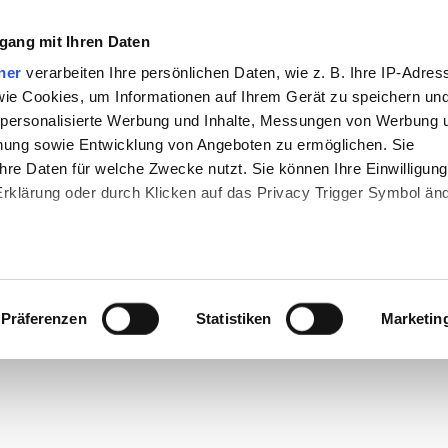
gang mit Ihren Daten
50/12
25/6
Online Events
FANSHOP
MEHR
ner
verarbeiten Ihre persönlichen Daten, wie z. B. Ihre IP-Adres
 wie Cookies, um Informationen auf Ihrem Gerät zu speichern un
 personalisierte Werbung und Inhalte, Messungen von Werbung 
chung sowie Entwicklung von Angeboten zu ermöglichen. Sie
G
MEGAMARSCH
STRECKEN
WISSENSWERTE
hre Daten für welche Zwecke nutzt. Sie können Ihre Einwilligung
-Erklärung oder durch Klicken auf das Privacy Trigger Symbol än
T
ERFAHRUNGSBERICHT
Auszeichnungen
MEG
 Min. Lesezeit
RSPORT IM WINT
den wir auch gerne:
re geografische Lage erfassen, welche bis auf einige Meter gena
Megamarsch bei Nacht
Nachtwanderung
Erlebni
Präferenzen
Statistiken
Marketin
es Scannen nach bestimmten Merkmalen (Fingerprinting) identifiz
 wie Ihre persönlichen Daten verarbeitet werden, und legen Sie 
 Einzelheiten
fest.
 Inhalte und Anzeigen zu personalisieren, Funktionen für sozia