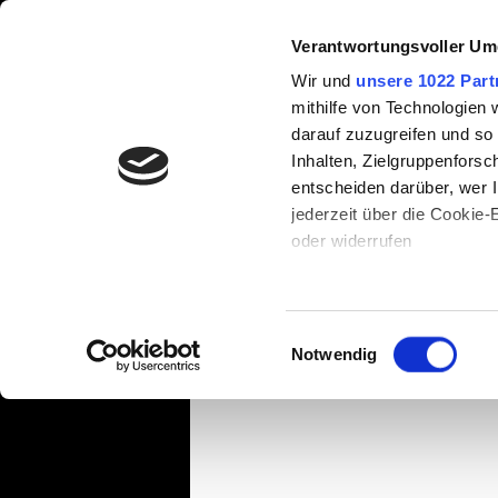
Verantwortungsvoller Um
100/24
Wir und
unsere 1022 Part
mithilfe von Technologien
darauf zuzugreifen und so
Inhalten, Zielgruppenfors
ALLE BEITRÄGE
VORBEREITUN
entscheiden darüber, wer I
jederzeit über die Cookie
oder widerrufen
ERNÄHRUNG
GESUNDHEI
Team Megamarsch
3
WASSE
Wenn Sie es erlauben, wür
Informationen über Ih
Einwilligungsauswahl
KLEIDUNG
AUSRÜSTUNG
können
Notwendig
Ihr Gerät durch aktiv
Erfahren Sie mehr darüber,
Packliste
NEUHEIT
Präferenzen im
Abschnitt
Wir verwenden Cookies, um