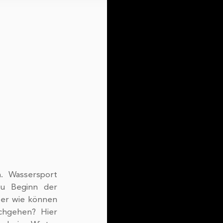
le
sie im
. Wassersport 
u Beginn der 
ber wie können 
chgehen? Hier 