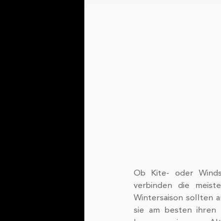
Medien anbieten zu können
geben wir Informationen z
Medien, Werbung und Analy
möglicherweise mit weiter
Rahmen Ihrer Nutzung der
Ob Kite- oder Windsu
verbinden die meis
Wintersaison sollten 
sie am besten ihren 