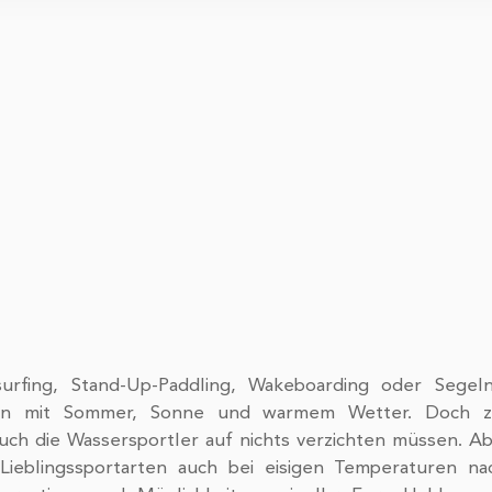
 und die Zugriffe auf unsere Website zu analysieren. Außerdem
u Ihrer Verwendung unserer Website an unsere Partner für sozia
sen weiter. Unsere Partner führen diese Informationen
en Daten zusammen, die Sie ihnen bereitgestellt haben oder die 
 Dienste gesammelt haben.
rfing, Stand-Up-Paddling, Wakeboarding oder Segeln
ten mit Sommer, Sonne und warmem Wetter. Doch z
auch die Wassersportler auf nichts verzichten müssen. A
Lieblingssportarten auch bei eisigen Temperaturen na