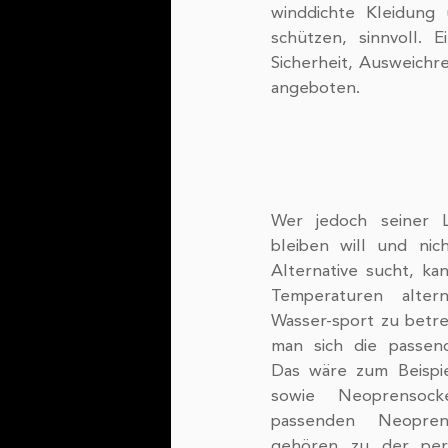
winddichte Kleidung
schützen, sinnvoll. 
Sicherheit, Ausweichr
angeboten.
Wer jedoch seiner Li
bleiben will und nic
Alternative sucht, ka
Temperaturen altern
Wasser-sport zu betre
man sich die passend
Das wäre zum Beispie
sowie Neoprensoc
passenden Neopren
gehören zu der perf