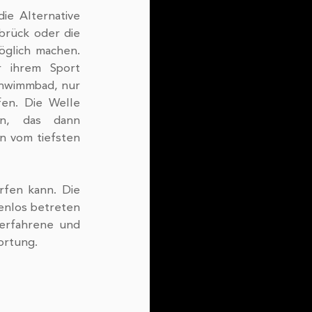
e Alternative 
rück oder die 
glich machen. 
 ihrem Sport 
chwimmbad, nur 
en. Die Welle 
n, das dann 
 vom tiefsten 
fen kann. Die 
enlos betreten 
erfahrene und 
ortung.