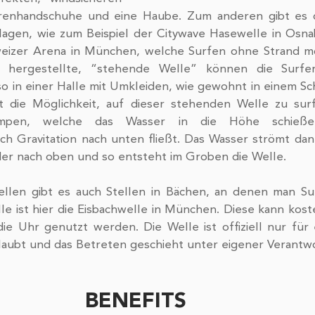
enhandschuhe und eine Haube. Zum anderen gibt es di
lagen, wie zum Beispiel der Citywave Hasewelle in Osnab
eizer Arena in München, welche Surfen ohne Strand mö
h hergestellte, “stehende Welle” können die Surfer
so in einer Halle mit Umkleiden, wie gewohnt in einem S
t die Möglichkeit, auf dieser stehenden Welle zu surf
mpen, welche das Wasser in die Höhe schieße
 Gravitation nach unten fließt. Das Wasser strömt dann
er nach oben und so entsteht im Groben die Welle.
llen gibt es auch Stellen in Bächen, an denen man Sur
e ist hier die Eisbachwelle in München. Diese kann kost
ie Uhr genutzt werden. Die Welle ist offiziell nur für 
laubt und das Betreten geschieht unter eigener Verantw
BENEFITS