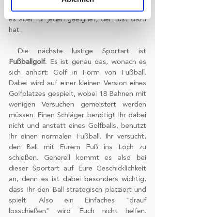
und legen Sie Ihre Präferenzen im
Verletzungsgefahr gering ist. Generell ist 
Abschnitt Einzelheiten
fest.
es aber für jeden geeignet, der Lust dazu 
hat.
Wir verwenden Cookies, um Inhalte
 Die nächste lustige Sportart ist 
und Anzeigen zu personalisieren,
Fußballgolf. 
Es ist genau das, wonach es 
Funktionen für soziale Medien anbieten
sich anhört: Golf in Form von Fußball. 
zu können und die Zugriffe auf unsere
Dabei wird auf einer kleinen Version eines 
Website zu analysieren. Außerdem
Golfplatzes gespielt, wobei 18 Bahnen mit 
geben wir Informationen zu Ihrer
wenigen Versuchen gemeistert werden 
Verwendung unserer Website an
müssen. Einen Schläger benötigt Ihr dabei 
unsere Partner für soziale Medien,
nicht und anstatt eines Golfballs, benutzt 
Werbung und Analysen weiter. Unsere
Ihr einen normalen Fußball. Ihr versucht, 
Partner führen diese Informationen
den Ball mit Eurem Fuß ins Loch zu 
möglicherweise mit weiteren Daten
schießen. Generell kommt es also bei 
dieser Sportart auf Eure Geschicklichkeit 
zusammen, die Sie ihnen bereitgestellt
an, denn es ist dabei besonders wichtig, 
haben oder die sie im Rahmen Ihrer
dass Ihr den Ball strategisch platziert und 
Nutzung der Dienste gesammelt
spielt. Also ein Einfaches "drauf 
haben.
losschießen" wird Euch nicht helfen. 