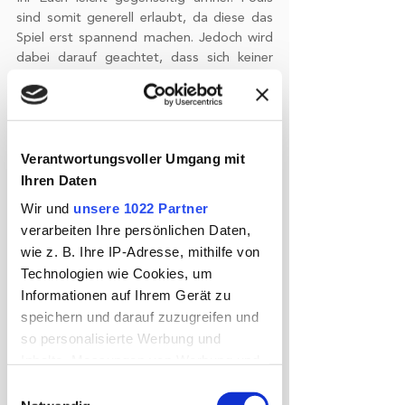
sind somit generell erlaubt, da diese das 
Spiel erst spannend machen. Jedoch wird 
dabei darauf geachtet, dass sich keiner 
wirklich verletzt. Diese Sportart ist für alle 
ab 6 Jahren geeignet.
Verantwortungsvoller Umgang mit
Ihren Daten
Wir und
unsere 1022 Partner
verarbeiten Ihre persönlichen Daten,
wie z. B. Ihre IP-Adresse, mithilfe von
Technologien wie Cookies, um
Informationen auf Ihrem Gerät zu
Eine weitere Trendsportart ist das 
Aqua 
speichern und darauf zuzugreifen und
Zumba
. Viele von Euch kennen bestimmt 
so personalisierte Werbung und
Zumba. Ein so gesehenes Tanz- und 
Inhalte, Messungen von Werbung und
Ausdauertraining mit exotischer Musik, 
Inhalten, Zielgruppenforschung sowie
Einwilligungsauswahl
das besonders beim Abnehmen und für 
Entwicklung von Angeboten zu