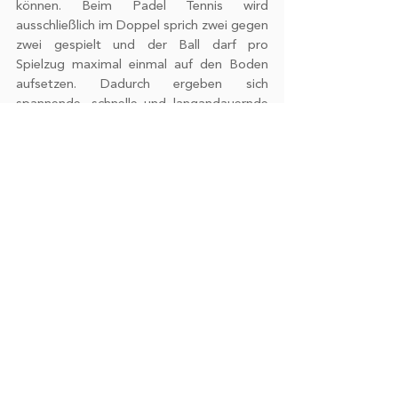
können. Beim Padel Tennis wird 
ausschließlich im Doppel sprich zwei gegen 
zwei gespielt und der Ball darf pro 
Spielzug maximal einmal auf den Boden 
aufsetzen. Dadurch ergeben sich 
spannende, schnelle und langandauernde 
Ballwechsel, was den Reiz des Spiels 
ausmacht. 
 Habt Ihr schonmal eine von den 
obengenannten Trendsportarten 
ausprobiert? Welche würdet Ihr gerne mal 
ausprobieren?
 Sportliche Grüße
Euer Team Megamarsch
Über 3 weitere Trendsportarten könnt Ihr 
hier mehr erfahren: 
https://www.megamarsch.de/post/3-mal-
trendsport-bitte