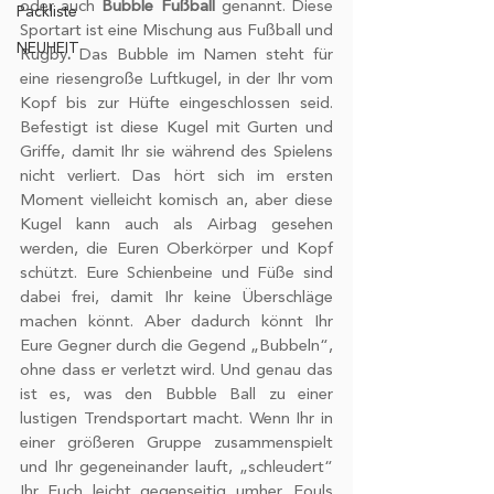
oder auch 
Bubble Fußball
 genannt. Diese 
Packliste
Sportart ist eine Mischung aus Fußball und 
NEUHEIT
Rugby
.
 Das Bubble im Namen steht für 
eine riesengroße Luftkugel, in der Ihr vom 
Kopf bis zur Hüfte eingeschlossen seid. 
Befestigt ist diese Kugel mit Gurten und 
Griffe, damit Ihr sie während des Spielens 
nicht verliert. Das hört sich im ersten 
Moment vielleicht komisch an, aber diese 
Kugel kann auch als Airbag gesehen 
werden, die Euren Oberkörper und Kopf 
schützt. Eure Schienbeine und Füße sind 
dabei frei, damit Ihr keine Überschläge 
machen könnt. Aber dadurch könnt Ihr 
Eure Gegner durch die Gegend „Bubbeln“, 
ohne dass er verletzt wird. Und genau das 
ist es, was den Bubble Ball zu einer 
lustigen Trendsportart macht. Wenn Ihr in 
einer größeren Gruppe zusammenspielt 
und Ihr gegeneinander lauft, „schleudert“ 
Ihr Euch leicht gegenseitig umher. Fouls 