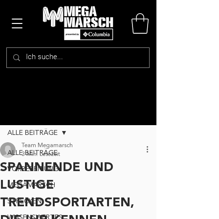
Beitrag
ALLE BEITRÄGE
Team Megamarsch
ALLE BEITRÄGE
3 Min. Lesezeit
SPANNENDE UND
VORBEREITUNG
LUSTIGE
MEGAMARSCH
TRENDSPORTARTEN,
STRECKEN
WISSENSWERTES