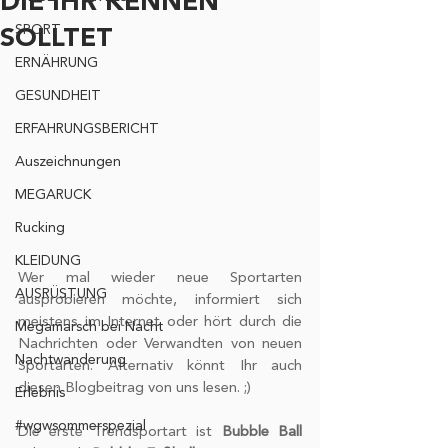
DIE IHR KENNEN
SPORT
SOLLTET
ERNÄHRUNG
GESUNDHEIT
ERFAHRUNGSBERICHT
Auszeichnungen
MEGARUCK
Rucking
KLEIDUNG
Wer mal wieder neue Sportarten 
AUSRÜSTUNG
ausprobieren möchte, informiert sich 
meistens im Internet oder hört durch die 
Megamarsch bei Nacht
Nachrichten oder Verwandten von neuen 
Nachtwanderung
Sportarten. Alternativ könnt Ihr auch 
diesen Blogbeitrag von uns lesen. ;) 
Erlebnis
#wgwsommerspezial
Die erste Trendsportart ist 
Bubble Ball