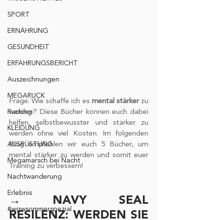
SPORT
ERNÄHRUNG
GESUNDHEIT
ERFAHRUNGSBERICHT
Auszeichnungen
MEGARUCK
Frage: Wie schaffe ich es 
mental stärker
 zu 
Rucking
werden? Diese Bücher können euch dabei 
helfen, selbstbewusster und stärker zu 
KLEIDUNG
werden ohne viel Kosten. Im folgenden 
AUSRÜSTUNG
Blog empfehlen wir euch 5 Bücher, um 
mental stärker zu werden und somit euer 
Megamarsch bei Nacht
Training zu verbessern!
Nachtwanderung
Erlebnis
→ NAVY SEAL 
#wgwsommerspezial
RESILENZ: WERDEN SIE 