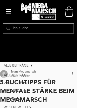
Beitrag
ALLE BEITRÄGE
Team Megamarsch
ALLE BEITRÄGE
4 Min. Lesezeit
5 BUCHTIPPS FÜR
VORBEREITUNG
MENTALE STÄRKE BEIM
MEGAMARSCH
MEGAMARSCH
STRECKEN
WISSENSWERTES