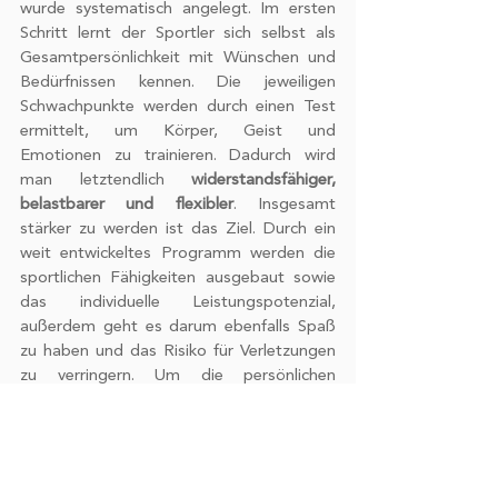
wurde systematisch angelegt. Im ersten 
Schritt lernt der Sportler sich selbst als 
Gesamtpersönlichkeit mit Wünschen und 
Bedürfnissen kennen. Die jeweiligen 
Schwachpunkte werden durch einen Test 
ermittelt, um Körper, Geist und 
Emotionen zu trainieren. Dadurch wird 
man letztendlich 
widerstandsfähiger, 
belastbarer und flexibler
. Insgesamt 
stärker zu werden ist das Ziel. Durch ein 
weit entwickeltes Programm werden die 
sportlichen Fähigkeiten ausgebaut sowie 
das individuelle Leistungspotenzial, 
außerdem geht es darum ebenfalls Spaß 
zu haben und das Risiko für Verletzungen 
zu verringern. Um die persönlichen 
Fortschritte zu überprüfen gibt es 
Checklisten und Tabellen die einem dabei 
helfen. Jedoch ist das wichtigste 
Schlüsselelement für den Erfolg die 