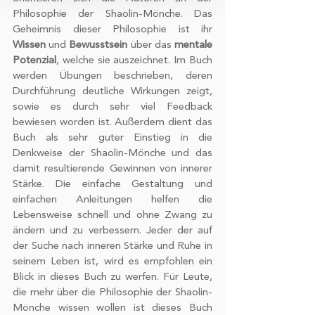
und Anzeigen zu personalisieren,
Philosophie der Shaolin-Mönche. Das 
Funktionen für soziale Medien anbieten
Geheimnis dieser Philosophie ist ihr 
zu können und die Zugriffe auf unsere
Wissen
 und 
Bewusstsein
 über das 
mentale 
Website zu analysieren. Außerdem
Potenzial
, welche sie auszeichnet. Im Buch 
geben wir Informationen zu Ihrer
werden Übungen beschrieben, deren 
Verwendung unserer Website an
Durchführung deutliche Wirkungen zeigt, 
unsere Partner für soziale Medien,
sowie es durch sehr viel Feedback 
Werbung und Analysen weiter. Unsere
bewiesen worden ist. Außerdem dient das 
Partner führen diese Informationen
Buch als sehr guter Einstieg in die 
möglicherweise mit weiteren Daten
Denkweise der Shaolin-Mönche und das 
zusammen, die Sie ihnen bereitgestellt
damit resultierende Gewinnen von innerer 
Stärke. Die einfache Gestaltung und 
haben oder die sie im Rahmen Ihrer
einfachen Anleitungen helfen die 
Nutzung der Dienste gesammelt
Lebensweise schnell und ohne Zwang zu 
haben.
ändern und zu verbessern. Jeder der auf 
der Suche nach inneren Stärke und Ruhe in 
seinem Leben ist, wird es empfohlen ein 
Blick in dieses Buch zu werfen. Für Leute, 
die mehr über die Philosophie der Shaolin-
Mönche wissen wollen ist dieses Buch 