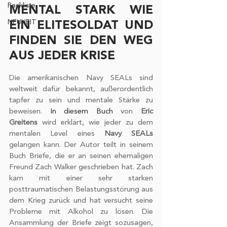
Packliste
MENTAL STARK WIE 
NEUHEIT
EIN ELITESOLDAT UND 
FINDEN SIE DEN WEG 
AUS JEDER KRISE
Die amerikanischen Navy SEALs sind 
weltweit dafür bekannt, außerordentlich 
tapfer zu sein und mentale Stärke zu 
beweisen. 
In diesem Buch
 von 
Eric 
Greitens
 wird erklärt, wie jeder zu dem 
mentalen Level eines 
Navy SEALs
gelangen kann. Der Autor teilt in seinem 
Buch Briefe, die er an seinen ehemaligen 
Freund Zach Walker geschrieben hat. Zach 
kam mit einer sehr starken 
posttraumatischen Belastungsstörung aus 
dem Krieg zurück und hat versucht seine 
Probleme mit Alkohol zu lösen. Die 
Ansammlung der Briefe zeigt sozusagen, 