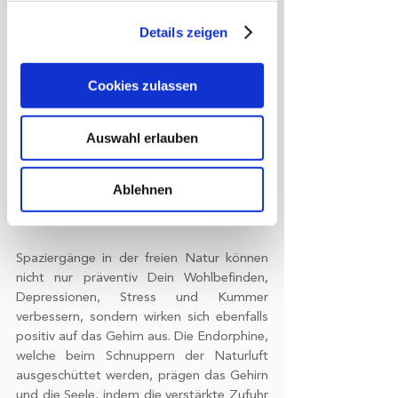
Informationen über Ihre
Wandergruppen verzeichnet ein durchaus 
geografische Lage erfassen,
Details zeigen
beschwingendes und amüsantes 
welche bis auf einige Meter genau
Lebensgefühl.
sein können
Cookies zulassen
Ihr Gerät durch aktives Scannen
nach bestimmten Merkmalen
(Fingerprinting) identifizieren
Auswahl erlauben
Erfahren Sie mehr darüber, wie Ihre
persönlichen Daten verarbeitet werden,
Ablehnen
und legen Sie Ihre Präferenzen im
Abschnitt Einzelheiten
fest.
Spaziergänge in der freien Natur können 
Wir verwenden Cookies, um Inhalte
nicht nur präventiv Dein Wohlbefinden, 
und Anzeigen zu personalisieren,
Depressionen, Stress und Kummer 
Funktionen für soziale Medien anbieten
verbessern, sondern wirken sich ebenfalls 
zu können und die Zugriffe auf unsere
positiv auf das Gehirn aus. Die Endorphine, 
Website zu analysieren. Außerdem
welche beim Schnuppern der Naturluft 
geben wir Informationen zu Ihrer
ausgeschüttet werden, prägen das Gehirn 
Verwendung unserer Website an
und die Seele, indem die verstärkte Zufuhr 