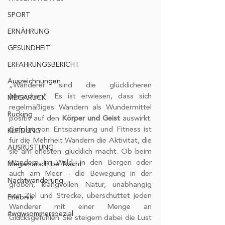
SPORT
ERNÄHRUNG
GESUNDHEIT
ERFAHRUNGSBERICHT
Auszeichnungen
„Wanderer sind die glücklicheren 
Menschen“. Es ist erwiesen, dass sich 
MEGARUCK
regelmäßiges Wandern als Wundermittel 
Rucking
positiv auf den 
Körper und Geist
 auswirkt. 
Gefolgt von Entspannung und Fitness ist 
KLEIDUNG
für die Mehrheit Wandern die Aktivität, die 
AUSRÜSTUNG
sie am ehesten glücklich macht. Ob beim 
Wandern im Wald, in den Bergen oder 
Megamarsch bei Nacht
auch am Meer - die Bewegung in der 
Nachtwanderung
großen, klangvollen Natur, unabhängig 
von Ziel und Strecke, überschüttet jeden 
Erlebnis
Wanderer mit einer Menge an 
#wgwsommerspezial
Glücksgefühlen. Sie steigern dabei die Lust 