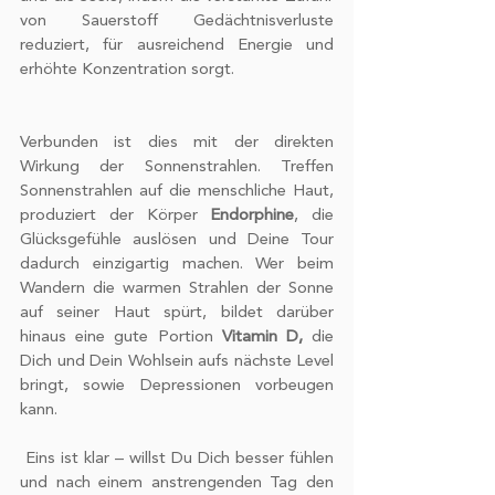
von Sauerstoff Gedächtnisverluste 
unsere Partner für soziale Medien,
reduziert, für ausreichend Energie und 
Werbung und Analysen weiter. Unsere
erhöhte Konzentration sorgt.
Partner führen diese Informationen
möglicherweise mit weiteren Daten
zusammen, die Sie ihnen bereitgestellt
Verbunden ist dies mit der direkten 
haben oder die sie im Rahmen Ihrer
Wirkung der Sonnenstrahlen. Treffen 
Nutzung der Dienste gesammelt
Sonnenstrahlen auf die menschliche Haut, 
haben.
produziert der Körper 
Endorphine
, die 
Glücksgefühle auslösen und Deine Tour 
dadurch einzigartig machen. Wer beim 
Wandern die warmen Strahlen der Sonne 
auf seiner Haut spürt, bildet darüber 
hinaus eine gute Portion 
Vitamin D,
 die 
Dich und Dein Wohlsein aufs nächste Level 
bringt, sowie Depressionen vorbeugen 
kann.
 Eins ist klar – willst Du Dich besser fühlen 
und nach einem anstrengenden Tag den 