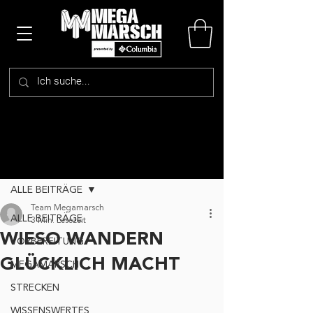
Beitrag
ALLE BEITRÄGE
Team Megamarsch
ALLE BEITRÄGE
3 Min. Lesezeit
WIESO WANDERN
VORBEREITUNG
GLÜCKLICH MACHT
MEGAMARSCH
STRECKEN
WISSENSWERTES