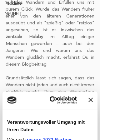
auf das Wandern und Erfüllen uns mit 
Packliste
purem Glück. Wurde das Wandern früher 
NEUHEIT
eher von den älteren Generationen 
ausgeübt und als "spießig" oder "reizlos" 
angesehen, so ist es inzwischen das 
zentrale Hobby
 im Alltag einiger 
Menschen geworden – auch bei den 
Jüngeren. Wie und warum uns das 
Wandern glücklich macht, erfährst Du in 
diesem Blogbeitrag.
Grundsätzlich lässt sich sagen, dass das 
Wandern nicht jeden und auch nicht immer 
glücklich macht. Denn eine Wandertour 
wird individuell empfunden oder 
wahrgenommen, je nach dem was der 
Einzelne daraus macht. Es gibt allerdings 
eine Reihe von Elementen eines glücklichen 
Verantwortungsvoller Umgang mit
Lebens, die den Ausflug ins Grüne lohnend 
Ihren Daten
machen. 
Ruhe, Natur und Bewegung
 – das 
Wir und
unsere 1022 Partner