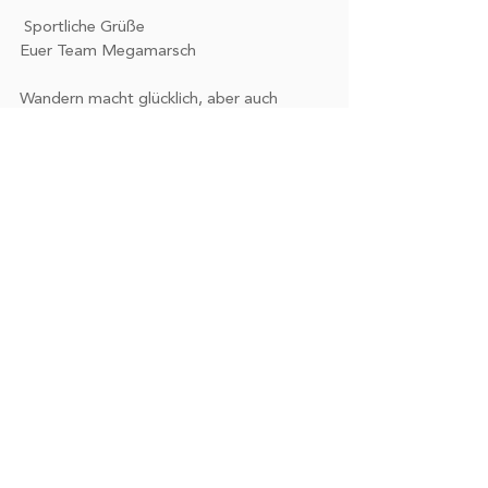
 Sportliche Grüße
Euer Team Megamarsch
Wandern macht glücklich, aber auch 
süchtig! Wieso, könnt Ihr in diesem 
Blogbeitrag nachlesen: 
https://www.megamarsch.de/post/warum
-macht-wandern-so-süchtig
megamarsch
wandern
natur
SPORT
Alle ansehen
Aktuelle Beiträge