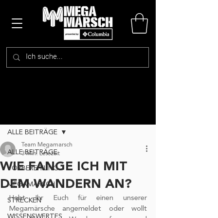
Beitrag
ALLE BEITRÄGE
Team Megamarsch
ALLE BEITRÄGE
3 Min. Lesezeit
WIE FANGE ICH MIT
VORBEREITUNG
DEM WANDERN AN?
MEGAMARSCH
Habt Ihr Euch für einen unserer 
STRECKEN
Megamärsche angemeldet oder wollt 
WISSENSWERTES