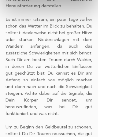
Herausforderung darstellen.
Wir verwenden Cookies, um Inhalte
Es ist immer ratsam, ein paar Tage vorher 
und Anzeigen zu personalisieren,
schon das Wetter im Blick zu behalten. Du 
Funktionen für soziale Medien anbieten
solltest idealerweise nicht bei großer Hitze 
zu können und die Zugriffe auf unsere
oder starken Niederschlägen mit dem 
Website zu analysieren. Außerdem
Wandern anfangen, da auch das 
geben wir Informationen zu Ihrer
zusätzliche Schwierigkeiten mit sich bringt. 
Verwendung unserer Website an
Such Dir am besten Touren durch Wälder, 
unsere Partner für soziale Medien,
in denen Du vor wetterlichen Einflüssen 
Werbung und Analysen weiter. Unsere
gut geschützt bist. Du kannst es Dir am 
Partner führen diese Informationen
Anfang so einfach wie möglich machen 
und dann nach und nach die Schwierigkeit 
möglicherweise mit weiteren Daten
steigern. Achte dabei auf die Signale, die 
zusammen, die Sie ihnen bereitgestellt
Dein Körper Dir sendet, um 
haben oder die sie im Rahmen Ihrer
herauszufinden, was bei Dir gut 
Nutzung der Dienste gesammelt
funktioniert und was nicht.
haben.
Um zu Beginn den Geldbeutel zu schonen, 
solltest Du Dir Touren raussuchen, die gut 