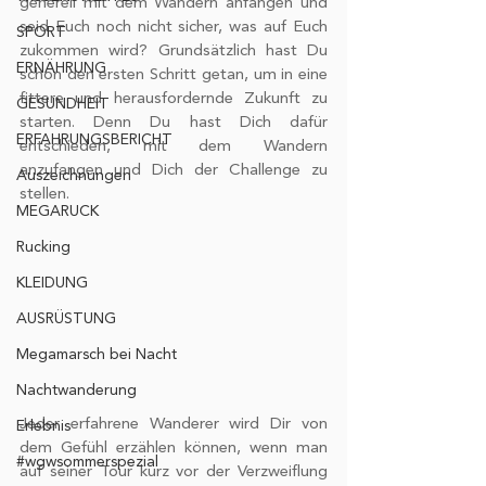
generell mit dem Wandern anfangen und 
seid Euch noch nicht sicher, was auf Euch 
SPORT
zukommen wird? Grundsätzlich hast Du 
ERNÄHRUNG
schon den ersten Schritt getan, um in eine 
fittere und herausfordernde Zukunft zu 
GESUNDHEIT
starten. Denn Du hast Dich dafür 
ERFAHRUNGSBERICHT
entschieden, mit dem Wandern 
anzufangen und Dich der Challenge zu 
Auszeichnungen
stellen.
MEGARUCK
Rucking
KLEIDUNG
AUSRÜSTUNG
Megamarsch bei Nacht
Nachtwanderung
Jeder erfahrene Wanderer wird Dir von 
Erlebnis
dem Gefühl erzählen können, wenn man 
#wgwsommerspezial
auf seiner Tour kurz vor der Verzweiflung 