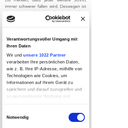
Du merken, dass jeder weitere Schritt 
immer schwerer fallen wird. Deswegen ist 
die richtige Schuhauswahl enorm wichtig 
für eine erfolgreiche Wanderung. Am 
besten probierst Du aus, welcher Schuh zu 
Dir persönlich am besten passt, da jeder 
Fuß anders ist. 
Verantwortungsvoller Umgang mit
Ihren Daten
Wir und
unsere 1022 Partner
verarbeiten Ihre persönlichen Daten,
wie z. B. Ihre IP-Adresse, mithilfe von
Technologien wie Cookies, um
Informationen auf Ihrem Gerät zu
speichern und darauf zuzugreifen und
so personalisierte Werbung und
Inhalte, Messungen von Werbung und
Ohne ein gewisses Maß an Fitness wird 
Inhalten, Zielgruppenforschung sowie
keine Tour ein Vergnügen für Dich. Zu 
Einwilligungsauswahl
Entwicklung von Angeboten zu
Notwendig
Anfang solltest Du Dir selbst die Frage 
ermöglichen. Sie entscheiden darüber,
stellen, wie fit und sportlich Du aktuell bist. 