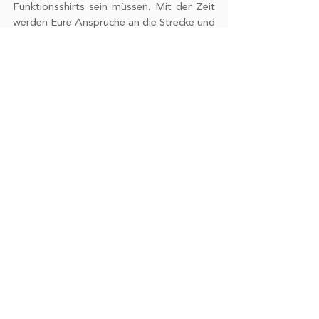
Funktionsshirts sein müssen. Mit der Zeit 
werden Eure Ansprüche an die Strecke und 
selbstverständlich an Euch selbst wachsen 
und höher werden. Findet Euren 
Rhythmus, habt Spaß in der Natur und 
hört auf Euren Körper. Mit dieser Sportart 
habt Ihr die perfekte Möglichkeit, Euch fit 
zu halten, den Kopf auszuschalten und 
Ecken zu sehen, die man sonst nicht zu 
Gesicht bekommt.
Klickt gerne auf den Link für weitere Tipps 
für Anfänger: 
https://www.megamarsch.de/post/wander
n-für-anfänger
megamarsch
wandern
freizeit
SPORT