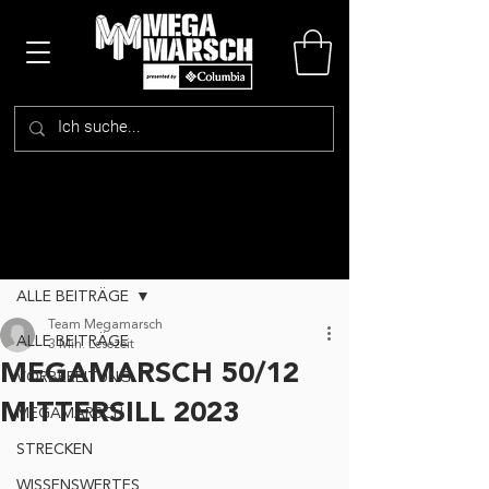
Beitrag
ALLE BEITRÄGE
Team Megamarsch
ALLE BEITRÄGE
3 Min. Lesezeit
MEGAMARSCH 50/12
VORBEREITUNG
MITTERSILL 2023
MEGAMARSCH
STRECKEN
WISSENSWERTES