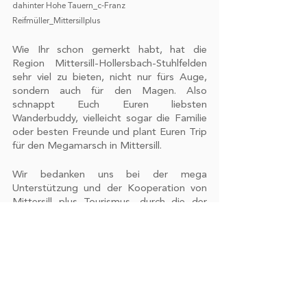
dahinter Hohe Tauern_c-Franz 
Reifmüller_Mittersillplus
Wie Ihr schon gemerkt habt, hat die 
Region Mittersill-Hollersbach-Stuhlfelden 
sehr viel zu bieten, nicht nur fürs Auge, 
sondern auch für den Magen. Also 
schnappt Euch Euren liebsten 
Wanderbuddy, vielleicht sogar die Familie 
oder besten Freunde und plant Euren Trip 
für den Megamarsch in Mittersill. 
Wir bedanken uns bei der mega  
Unterstützung und der Kooperation von 
Mittersill plus Tourismus, durch die der 
Megamarsch 50/12 Mittersill überhaupt 
erst möglich wird. Gemeinsam freuen wir 
uns mega darauf, Euch vor Ort zu 
begrüßen. 
Na, wen von Euch sehen wir in Mittersill? 