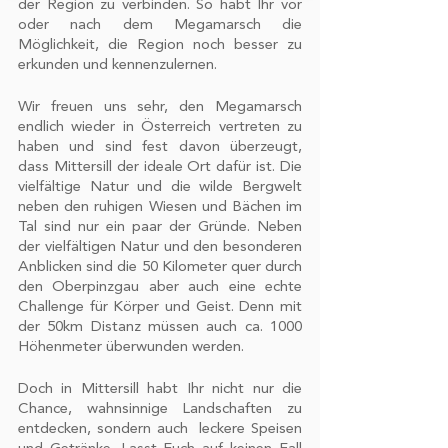
der Region zu verbinden. So habt Ihr vor 
zu können und die Zugriffe auf unsere
oder nach dem Megamarsch die 
Möglichkeit, die Region noch besser zu 
Website zu analysieren. Außerdem
erkunden und kennenzulernen. 
geben wir Informationen zu Ihrer
Verwendung unserer Website an
Wir freuen uns sehr, den Megamarsch 
unsere Partner für soziale Medien,
endlich wieder in Österreich vertreten zu 
Werbung und Analysen weiter. Unsere
haben und sind fest davon überzeugt, 
Partner führen diese Informationen
dass Mittersill der ideale Ort dafür ist. Die 
vielfältige Natur und die wilde Bergwelt 
möglicherweise mit weiteren Daten
neben den ruhigen Wiesen und Bächen im 
zusammen, die Sie ihnen bereitgestellt
Tal sind nur ein paar der Gründe. Neben 
haben oder die sie im Rahmen Ihrer
der vielfältigen Natur und den besonderen 
Nutzung der Dienste gesammelt
Anblicken sind die 50 Kilometer quer durch 
haben.
den Oberpinzgau aber auch eine echte 
Challenge für Körper und Geist. Denn mit 
der 50km Distanz müssen auch ca. 1000 
Höhenmeter überwunden werden. 
Doch in Mittersill habt Ihr nicht nur die 
Chance, wahnsinnige Landschaften zu 
entdecken, sondern auch  leckere Speisen 