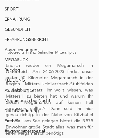
SPORT
ERNÄHRUNG
GESUNDHEIT
ERFAHRUNGSBERICHT
Auszeichnungen
Fotocredits: Franz Reifmüller_Mittersillplus
MEGARUCK
Endlich wieder ein Megamarsch in 
Rucking
Österrreich! Am 24.06.2023 findet unser 
erster 50 Kilometer Megamarsch in der 
KLEIDUNG
Region Mittersill-Hollersbach-Stuhlfelden 
in Salzburg statt. Ihr wollt wissen, was 
AUSRÜSTUNG
Mittersill zu bieten hat und warum Ihr 
Megamarsch bei Nacht
diesen Megamarsch auf keinen Fall 
verpassen solltet? Dann seid Ihr hier 
Nachtwanderung
genau richtig. In der Nähe von Kitzbühel 
Erlebnis
und Zell am See gelegen bietet die 5.575 
Einwohner große Stadt alles, was man für 
#wgwsommerspezial
einen Megamarsch benötigt. 