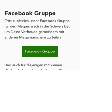
Facebook Gruppe
Tritt zusätzlich unser Facebook Gruppe 
für den Megamarsch in der Schweiz bei, 
um Deine Vorfreude gemeinsam mit 
anderen Megamarschern zu teilen: 
Facebook Gruppe
Und auch für diejenigen mit kleinen 
Kindern haben wir noch ein paar Tipps: 
Mit dem Münsterplattform Spielplatz in 
der Nähe des Startes, dem Halen 
Spielplatz etwa bei Kilometer 16 und dem 
Rosengarten Spielplatz etwa bei 
Kilometer 33 gibt es entlang der Strecke 
diverse Spielplätze, auf denen sich Deine 
Angehörigen die Zeit vertreiben 