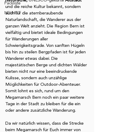
historische, 
UNESCO-gekürte
 Altstadt
Packliste
und die reiche Kultur bekannt, sondern 
NEUHEIT
auch für die atemberaubende 
Naturlandschaft, die Wanderer aus der 
ganzen Welt anzieht. Die Region Bern ist 
vielfältig und bietet ideale Bedingungen 
für Wanderungen aller 
Schwierigkeitsgrade. Von sanften Hügeln 
bis hin zu steilen Bergpfaden ist für jeden 
Wanderer etwas dabei. Die 
majestätischen Berge und dichten Wälder 
bieten nicht nur eine beeindruckende 
Kulisse, sondern auch unzählige 
Möglichkeiten für Outdoor-Abenteuer. 
Somit lohnt es sich, rund um den 
Megamarsch Bern noch ein paar weitere 
Tage in der Stadt zu bleiben für die ein 
oder andere zusätzliche Wanderung. 
Da wir natürlich wissen, dass die Strecke 
beim Megamarsch für Euch immer von 