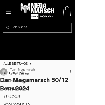
Beitrag
ALLE BEITRÄGE
Team Megamarsch
ALLE BEITRÄGE
3 Min. Lesezeit
Der Megamarsch 50/12
VORBEREITUNG
Bern 2024
MEGAMARSCH
STRECKEN
WISSENSWERTES