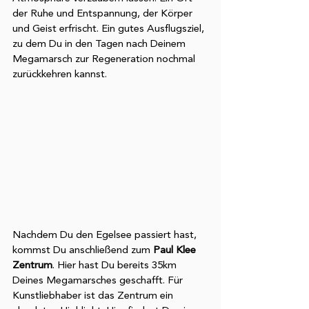
zu können und die Zugriffe auf unsere
der Ruhe und Entspannung, der Körper 
Website zu analysieren. Außerdem
und Geist erfrischt. Ein gutes Ausflugsziel, 
geben wir Informationen zu Ihrer
zu dem Du in den Tagen nach Deinem 
Verwendung unserer Website an
Megamarsch zur Regeneration nochmal 
zurückkehren kannst. 
unsere Partner für soziale Medien,
Werbung und Analysen weiter. Unsere
Partner führen diese Informationen
möglicherweise mit weiteren Daten
zusammen, die Sie ihnen bereitgestellt
haben oder die sie im Rahmen Ihrer
Nutzung der Dienste gesammelt
haben.
Nachdem Du den Egelsee passiert hast, 
kommst Du anschließend zum 
Paul Klee 
Zentrum
. Hier hast Du bereits 35km 
Deines Megamarsches geschafft. Für 
Kunstliebhaber ist das Zentrum ein 