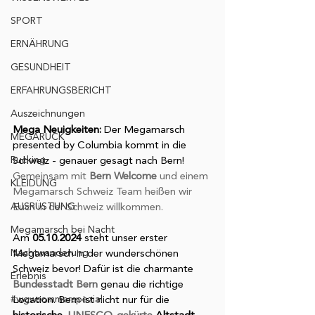
SPORT
ERNÄHRUNG
GESUNDHEIT
ERFAHRUNGSBERICHT
Auszeichnungen
Mega Neuigkeiten: 
Der Megamarsch 
MEGARUCK
presented by Columbia kommt in die 
Rucking
Schweiz - genauer gesagt nach Bern! 
Gemeinsam mit 
Bern Welcome
 und einem 
KLEIDUNG
Megamarsch Schweiz Team heißen wir 
AUSRÜSTUNG
Euch in der Schweiz willkommen. 
Megamarsch bei Nacht
Am 
05.10.2024
 steht unser erster 
Nachtwanderung
Megamarsch in der wunderschönen 
Schweiz bevor! Dafür ist die charmante 
Erlebnis
Bundesstadt Bern
 genau die richtige 
#wgwsommerspezial
Location. Bern ist nicht nur für die 