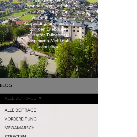
Langstrecken-
Wanderungen, erhalte
nützliche Tipps zur
Vorbereitung und
Ausrüstung, und lass dich
von den Erlebnissen
unserer Teilnehmer
inspirieren. Viel Spaß
beim Lesen!
BLOG
ALLE BEITRÄGE
ALLE BEITRÄGE
VORBEREITUNG
MEGAMARSCH
STRECKEN