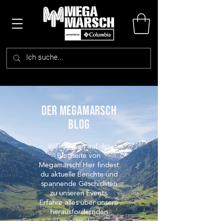
DER megamarsch
blog
Willkommen auf der
Blogseite von
Megamarsch! Hier findest
du aktuelle Berichte und
spannende Geschichten
zu unseren Events.
Erfahre alles über unsere
herausfordernden