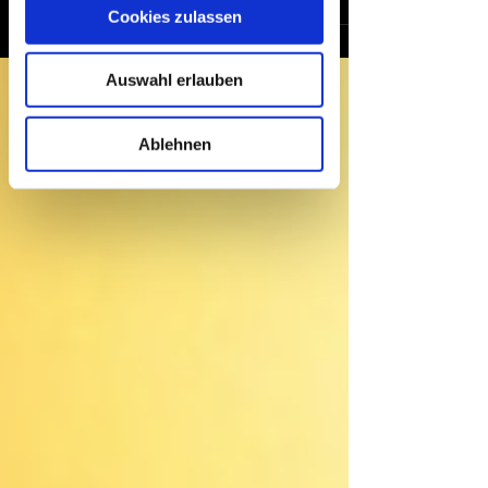
sein können
Cookies zulassen
steht vor der Tür. Für viele ist es der
Ihr Gerät durch aktives Scannen
perfekte Zeitpunkt, um neu anzufangen,
nach bestimmten Merkmalen
Ziele zu setzen und alte Gewohnheiten hinter
(Fingerprinting) identifizieren
Auswahl erlauben
sich zu lassen. Ob Du fitter werden,
Erfahren Sie mehr darüber, wie Ihre
regelmäßiger trainieren oder einfach
persönlichen Daten verarbeitet werden,
Ablehnen
gesünder leben willst, der Weg beginnt
und legen Sie Ihre Präferenzen im
genau jetzt. In diesem Beitrag zeigen wir Dir,
Abschnitt Einzelheiten
fest.
wie Du Dein Training richtig planst, motiviert
bleibst und Disziplin aufbaust, damit Dein
Wir verwenden Cookies, um Inhalte
Start ins neue Jahr k
und Anzeigen zu personalisieren,
Funktionen für soziale Medien anbieten
zu können und die Zugriffe auf unsere
Website zu analysieren. Außerdem
geben wir Informationen zu Ihrer
Verwendung unserer Website an
unsere Partner für soziale Medien,
Werbung und Analysen weiter. Unsere
Partner führen diese Informationen