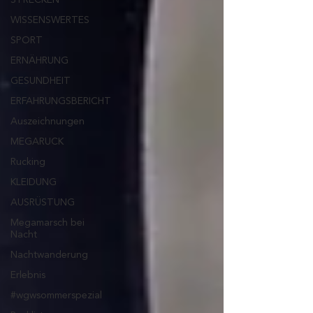
WISSENSWERTES
SPORT
ERNÄHRUNG
GESUNDHEIT
ERFAHRUNGSBERICHT
Auszeichnungen
MEGARUCK
Rucking
KLEIDUNG
AUSRÜSTUNG
Megamarsch bei
Nacht
Nachtwanderung
Erlebnis
#wgwsommerspezial