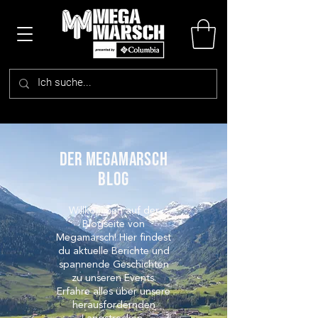
DER megamarsch
blog
Willkommen auf der
Blogseite von
Megamarsch! Hier findest
du aktuelle Berichte und
spannende Geschichten
zu unseren Events.
Erfahre alles über unsere
herausfordernden