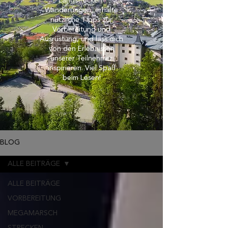
Langstrecken-
Wanderungen, erhalte
nützliche Tipps zur
Vorbereitung und
Ausrüstung, und lass dich
von den Erlebnissen
unserer Teilnehmer
inspirieren. Viel Spaß
beim Lesen!
BLOG
ALLE BEITRÄGE
ALLE BEITRÄGE
VORBEREITUNG
MEGAMARSCH
STRECKEN