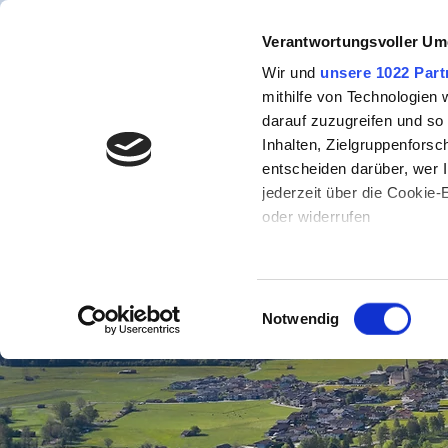
Verantwortungsvoller Um
100/24
Wir und
unsere 1022 Part
mithilfe von Technologien
darauf zuzugreifen und so
Inhalten, Zielgruppenfors
entscheiden darüber, wer I
jederzeit über die Cookie
oder widerrufen
Wenn Sie es erlauben, wür
Informationen über Ih
Einwilligungsauswahl
können
Notwendig
Ihr Gerät durch aktiv
Erfahren Sie mehr darüber,
Präferenzen im
Abschnitt
Wir verwenden Cookies, um