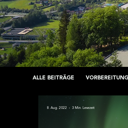
Medien anbieten zu können
geben wir Informationen z
Medien, Werbung und Analy
möglicherweise mit weiter
Rahmen Ihrer Nutzung der
ALLE BEITRÄGE
VORBEREITUN
ERNÄHRUNG
GESUNDHEIT
8. Aug. 2022
3 Min. Lesezeit
KLEIDUNG
AUSRÜSTUNG