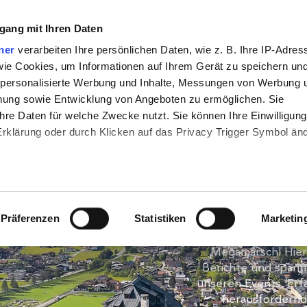
gang mit Ihren Daten
50/12
25/6
Online Events
FANSHOP
MEHR
ner
verarbeiten Ihre persönlichen Daten, wie z. B. Ihre IP-Adres
 wie Cookies, um Informationen auf Ihrem Gerät zu speichern un
 personalisierte Werbung und Inhalte, Messungen von Werbung 
chung sowie Entwicklung von Angeboten zu ermöglichen. Sie
hre Daten für welche Zwecke nutzt. Sie können Ihre Einwilligung
-Erklärung oder durch Klicken auf das Privacy Trigger Symbol än
den wir auch gerne:
DER megam
re geografische Lage erfassen, welche bis auf einige Meter gena
Präferenzen
Statistiken
Marketin
es Scannen nach bestimmten Merkmalen (Fingerprinting) identifiz
Willkommen auf 
 wie Ihre persönlichen Daten verarbeitet werden, und legen Sie 
Megamarsch! Hier 
Berichte und span
 Einzelheiten
fest.
unseren Events. Erf
herausfordernd
 Inhalte und Anzeigen zu personalisieren, Funktionen für sozia