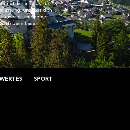
e nützliche Tipps zur
rüstung, und lass dich
le
n unserer Teilnehmer
l Spaß beim Lesen!
sie im
SWERTES
SPORT
MEGARUCK
Rucking
Erlebnis