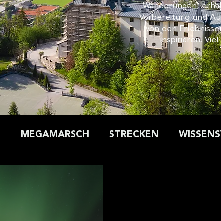
Wanderungen, erhalt
 und die Zugriffe auf unsere Website zu analysieren. Außerdem
Vorbereitung und Aus
u Ihrer Verwendung unserer Website an unsere Partner für sozia
von den Erlebnisse
sen weiter. Unsere Partner führen diese Informationen
inspirieren. Vie
en Daten zusammen, die Sie ihnen bereitgestellt haben oder die 
 Dienste gesammelt haben.
G
MEGAMARSCH
STRECKEN
WISSEN
ERFAHRUNGSBERICHT
Auszeichnungen
Megamarsch bei Nacht
Nachtwanderung