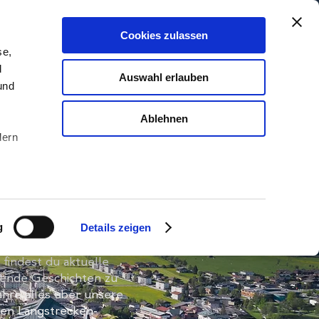
Cookies zulassen
DEIN TICKET SICHERN
se,
d
Auswahl erlauben
und
Ablehnen
dern
arsch blog
u sein
g
Details zeigen
ieren
der Blogseite von
Ihre
findest du aktuelle
nende Geschichten zu
ahre alles über unsere
en Langstrecken-
le