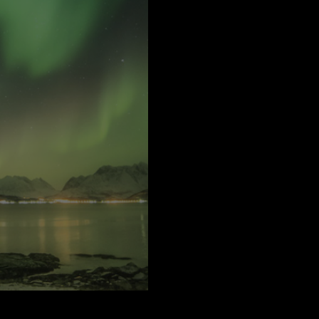
ste
NEUHEIT
E IN EUROPA