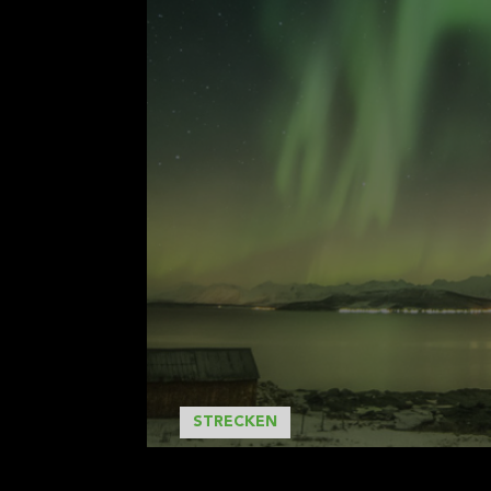
#wgwsommerspezial
Packli
STRECKEN
DIE SCHÖNSTEN WANDERWEG