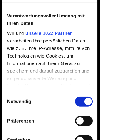
Funktionstuch
Verantwortungsvoller Umgang mit
Event (bei
Ihren Daten
Wir und
unsere 1022 Partner
Nacht)
verarbeiten Ihre persönlichen Daten,
wie z. B. Ihre IP-Adresse, mithilfe von
Technologien wie Cookies, um
Standardpreis
Sale-
 16,95 € 
13,56 €
Informationen auf Ihrem Gerät zu
Preis
inkl. MwSt.
|
zzgl. Versand
speichern und darauf zuzugreifen und
so personalisierte Werbung und
Event
*
Inhalte, Messungen von Werbung und
Inhalten, Zielgruppenforschung sowie
Einwilligungsauswahl
Entwicklung von Angeboten zu
Notwendig
Anzahl
*
ermöglichen. Sie entscheiden darüber,
wer Ihre Daten für welche Zwecke
Präferenzen
nutzt. Sie können Ihre Einwilligung
jederzeit über die Cookie-Erklärung
In den Warenkorb
oder durch Klicken auf das Privacy