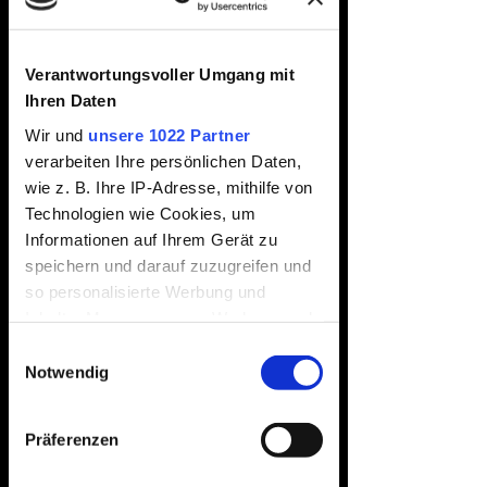
Eventshirts
Verantwortungsvoller Umgang mit
Hannover 2026
Ihren Daten
Wir und
unsere 1022 Partner
Preis
39,95 €
verarbeiten Ihre persönlichen Daten,
wie z. B. Ihre IP-Adresse, mithilfe von
inkl. MwSt.
|
zzgl. Versand
Technologien wie Cookies, um
Größe
*
Informationen auf Ihrem Gerät zu
speichern und darauf zuzugreifen und
so personalisierte Werbung und
Inhalte, Messungen von Werbung und
Anzahl
*
Inhalten, Zielgruppenforschung sowie
Einwilligungsauswahl
Entwicklung von Angeboten zu
Notwendig
ermöglichen. Sie entscheiden darüber,
wer Ihre Daten für welche Zwecke
In den Warenkorb
Präferenzen
nutzt. Sie können Ihre Einwilligung
jederzeit über die Cookie-Erklärung