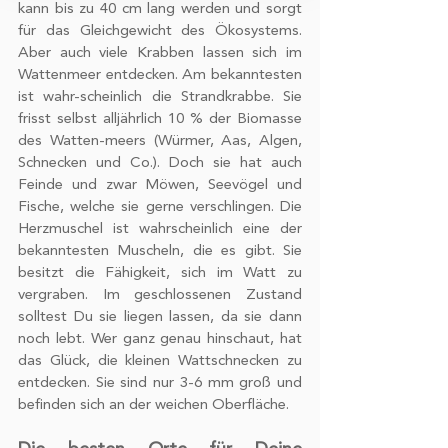
Funktionen für soziale Medien anbieten
kann bis zu 40 cm lang werden und sorgt 
für das Gleichgewicht des Ökosystems. 
zu können und die Zugriffe auf unsere
Aber auch viele Krabben lassen sich im 
Website zu analysieren. Außerdem
Wattenmeer entdecken. Am bekanntesten 
geben wir Informationen zu Ihrer
ist wahr-scheinlich die Strandkrabbe. Sie 
Verwendung unserer Website an
frisst selbst alljährlich 10 % der Biomasse 
unsere Partner für soziale Medien,
des Watten-meers (Würmer, Aas, Algen, 
Werbung und Analysen weiter. Unsere
Schnecken und Co.). Doch sie hat auch 
Partner führen diese Informationen
Feinde und zwar Möwen, Seevögel und 
möglicherweise mit weiteren Daten
Fische, welche sie gerne verschlingen. Die 
zusammen, die Sie ihnen bereitgestellt
Herzmuschel ist wahrscheinlich eine der 
haben oder die sie im Rahmen Ihrer
bekanntesten Muscheln, die es gibt. Sie 
Nutzung der Dienste gesammelt
besitzt die Fähigkeit, sich im Watt zu 
vergraben. Im geschlossenen Zustand 
haben.
solltest Du sie liegen lassen, da sie dann 
noch lebt. Wer ganz genau hinschaut, hat 
das Glück, die kleinen Wattschnecken zu 
entdecken. Sie sind nur 3-6 mm groß und 
befinden sich an der weichen Oberfläche.