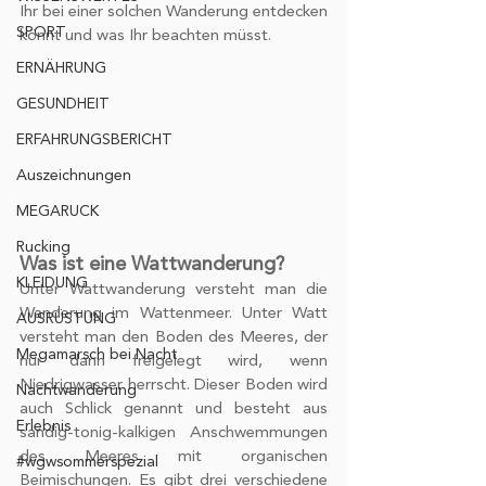
Ihr bei einer solchen Wanderung entdecken 
SPORT
könnt und was Ihr beachten müsst.
ERNÄHRUNG
GESUNDHEIT
ERFAHRUNGSBERICHT
Auszeichnungen
MEGARUCK
Rucking
Was ist eine Wattwanderung?
KLEIDUNG
Unter Wattwanderung versteht man die 
Wanderung im Wattenmeer. Unter Watt 
AUSRÜSTUNG
versteht man den Boden des Meeres, der 
Megamarsch bei Nacht
nur dann freigelegt wird, wenn 
Niedrigwasser herrscht. Dieser Boden wird 
Nachtwanderung
auch Schlick genannt und besteht aus 
Erlebnis
sandig-tonig-kalkigen Anschwemmungen 
des Meeres mit organischen 
#wgwsommerspezial
Beimischungen. Es gibt drei verschiedene 