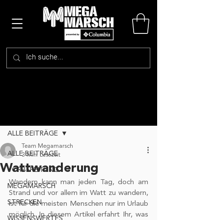
Beitrag
ALLE BEITRÄGE
Team Megamarsch
ALLE BEITRÄGE
3 Min. Lesezeit
Wattwanderung
VORBEREITUNG
Wandern kann man jeden Tag, doch am 
MEGAMARSCH
Strand und vor allem im Watt zu wandern, 
STRECKEN
ist für die meisten Menschen nur im Urlaub 
möglich. In diesem Artikel erfahrt Ihr, was 
WISSENSWERTES