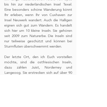
bis hin zur niederländischen Insel Texel. 
Eine besonders schöne Wanderung könnt 
Ihr erleben, wenn Ihr von Cuxhaven zur 
Insel Neuwerk wandert. Auch die Halligen 
eignen sich gut zum Wandern. Es handelt 
sich hier um 10 kleine Inseln. Sie gehören 
seit 2009 zum Naturerbe. Die Inseln sind 
nur teilweise geschützt und können bei 
Sturmfluten überschwemmt werden.
Der letzte Ort, den ich Euch vorstellen 
möchte, sind die ostfriesischen Inseln, 
dazu zählen Juist, Norderney und 
Langeoog. Sie erstrecken sich auf über 90 
Kilometern zwischen den Mündungen von 
Ems und Jade. Zwischen den Inseln und 
dem Festland liegt das Wattenmeer.
Das war es von mir. Bist du bereits im 
Wattwandern gewesen oder möchtest Du 