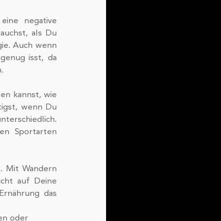
uchst, als Du 
ie. Auch wenn 
enug isst, da 
. 
n kannst, wie 
igst, wenn Du 
terschiedlich. 
n Sportarten 
. Mit Wandern 
cht auf Deine 
Ernährung das 
en oder 