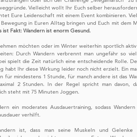
nzufangen oder sich der Challenge „Megamarsch“ zu ste
eggründe. Vielleicht wollt Ihr Euch selber herausfordern 
et Eure Leidenschaft mit einem Event kombinieren. Viell
r Bewegung in Euren Alltag bringen und Euch mit dem M
s ist Fakt: Wandern ist enorm Gesund.
eiten: Durch Wandern verbrennt man ungefähr so viele
i spielt die Zeit natürlich eine entscheidende Rolle. D
 habt Ihr diese Wirkung leider noch nicht erzielt. Ein man
 für mindestens 1 Stunde, für manch andere ist das Wand
ximal 2 Stunden. In der Regel spricht man davon, d
ch steht mit 75 Minuten Joggen.
sdauer verhilft. 