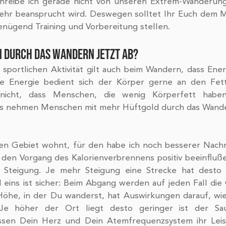
chreibe ich gerade nicht von unseren Extrem-Wanderung
sehr beansprucht wird. Deswegen solltet Ihr Euch dem 
enügend Training und Vorbereitung stellen. 
 DURCH DAS WANDERN JETZT AB?
sportlichen Aktivität gilt auch beim Wandern, dass Ener
de Energie bedient sich der Körper gerne an den Fett
 nicht, dass Menschen, die wenig Körperfett haben,
gs nehmen Menschen mit mehr Hüftgold durch das Wander
en Gebiet wohnt, für den habe ich noch besserer Nachric
den Vorgang des Kalorienverbrennens positiv beeinflußen
ie Steigung. Je mehr Steigung eine Strecke hat desto 
eins ist sicher: Beim Abgang werden auf jeden Fall die
e Höhe, in der Du wanderst, hat Auswirkungen darauf, wie 
Je höher der Ort liegt desto geringer ist der Sauer
en Dein Herz und Dein Atemfrequenzsystem ihr Leistu