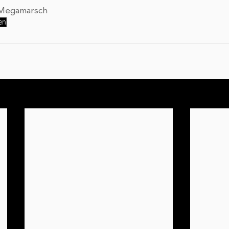
 Megamarsch
en