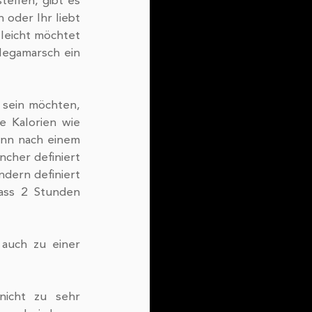
llen, gibt es 
oder Ihr liebt 
eicht möchtet 
egamarsch ein 
 Kalorien wie 
enn nach einem 
cher definiert 
ern definiert 
ass 2 Stunden 