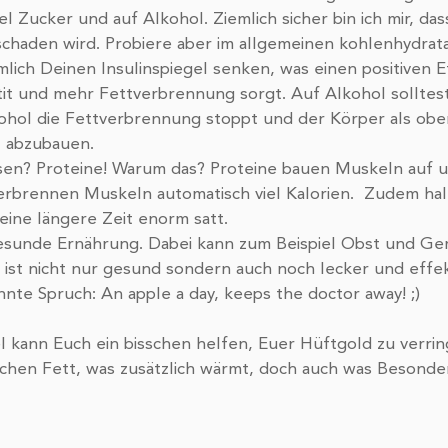
el Zucker und auf Alkohol. Ziemlich sicher bin ich mir, das
schaden wird. Probiere aber im allgemeinen kohlenhydrat
lich Deinen Insulinspiegel senken, was einen positiven E
it und mehr Fettverbrennung sorgt. Auf Alkohol solltes
kohol die Fettverbrennung stoppt und der Körper als obers
l abzubauen.
ssen? Proteine! Warum das? Proteine bauen Muskeln auf 
rbrennen Muskeln automatisch viel Kalorien.  Zudem hal
eine längere Zeit enorm satt. 
esunde Ernährung. Dabei kann zum Beispiel Obst und Ge
ist nicht nur gesund sondern auch noch lecker und effekt
nte Spruch: An apple a day, keeps the doctor away! ;) 
el kann Euch ein bisschen helfen, Euer Hüftgold zu verri
sschen Fett, was zusätzlich wärmt, doch auch was Besondere