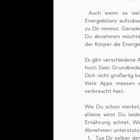
 Auch wenn es vielleicht komisch klingt, ist das Ziel beim Abnehmen, eine negative 
Energiebilanz aufzuba
zu Dir nimmst. Gerade
Du abnehmen möchtest
der Körper die Energi
Es gibt verschiedene 
hoch Dein Grundbedarf
Dich nicht großartig b
Viele Apps messen a
verbraucht hast. 
Wie Du schon merkst,
alleine wirst Du lei
Ernährung achtet. Wir
Abnehmen unterstütze
Tue Dir selber de