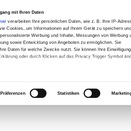
gang mit Ihren Daten
50/12
25/6
Online Events
FANSHOP
MEHR
ner
verarbeiten Ihre persönlichen Daten, wie z. B. Ihre IP-Adres
 wie Cookies, um Informationen auf Ihrem Gerät zu speichern un
 personalisierte Werbung und Inhalte, Messungen von Werbung 
chung sowie Entwicklung von Angeboten zu ermöglichen. Sie
G
MEGAMARSCH
STRECKEN
WISSENSWERTE
hre Daten für welche Zwecke nutzt. Sie können Ihre Einwilligung
-Erklärung oder durch Klicken auf das Privacy Trigger Symbol än
T
ERFAHRUNGSBERICHT
Auszeichnungen
MEG
 Min. Lesezeit
HMEN DURCH
den wir auch gerne:
re geografische Lage erfassen, welche bis auf einige Meter gena
Megamarsch bei Nacht
Nachtwanderung
Erlebni
Präferenzen
Statistiken
Marketin
ERN
es Scannen nach bestimmten Merkmalen (Fingerprinting) identifiz
 wie Ihre persönlichen Daten verarbeitet werden, und legen Sie 
 Einzelheiten
fest.
 Inhalte und Anzeigen zu personalisieren, Funktionen für sozia