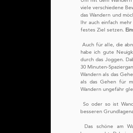
Um mit dem Wandern a
viele verschiedene Bew
das Wandern und möcht
Ihr auch einfach meh
festes Ziel setzen. 
Ein
 Auch für alle, die abnehmen möchten oder im Winter weiterhin sportlich aktiv sein möchten, 
habe ich gute Neuigk
durch das Joggen. Dabe
30 Minuten-Spaziergang
Wandern als das Gehen
als das Gehen für ma
Wandern ungefähr glei
 So oder so ist Wandern ein moderates Ausdauertraining, sodass Wandern auch zu einer 
besseren Grundlagenau
 Das schöne am Wandern ist, dass man seine Muskeln und Gelenke nicht zu sehr 