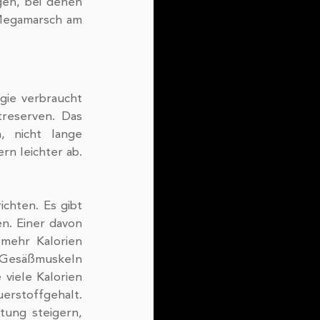
en, bei denen 
Megamarsch am 
gie verbraucht 
reserven. Das 
 nicht lange 
n leichter ab.
hten. Es gibt 
. Einer davon 
mehr Kalorien 
 Gesäßmuskeln 
viele Kalorien 
stoffgehalt. 
ng steigern, 