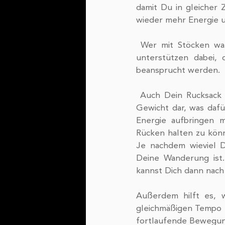
damit Du in gleicher 
wieder mehr Energie u
 Wer mit Stöcken wandert, hat ebenfalls einen besseren Effekt. Die schönen Hilfsmittel 
unterstützen dabei, 
beansprucht werden. 
 Auch Dein Rucksack kann Dir beim Abnehmen helfen. Denn dieser stellt ein zusätzliches 
Gewicht dar, was dafü
Energie aufbringen 
Rücken halten zu könn
Je nachdem wieviel D
Deine Wanderung ist.
kannst Dich dann nach
Außerdem hilft es, 
gleichmäßigen Tempo f
fortlaufende Bewegung