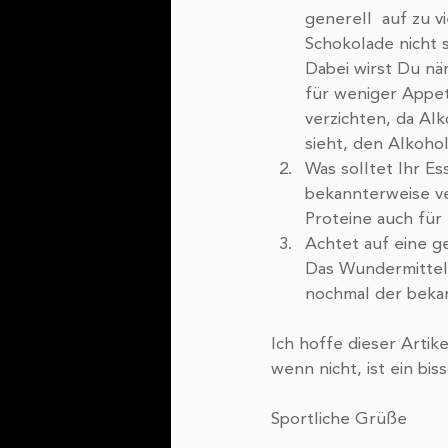
generell  auf zu vi
Schokolade nicht 
Dabei wirst Du näm
für weniger Appet
verzichten, da Al
sieht, den Alkoho
Was solltet Ihr E
bekannterweise ve
Proteine auch für 
Achtet auf eine g
Das Wundermittel 
nochmal der bekan
Ich hoffe dieser Artik
wenn nicht, ist ein bi
Sportliche Grüße