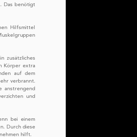
 Das benötigt 
Muskelgruppen 
 Körper extra 
nden auf dem 
hr verbrannt. 
e anstrengend 
erzichten und 
nn bei einem 
. Durch diese 
ehmen hilft. 