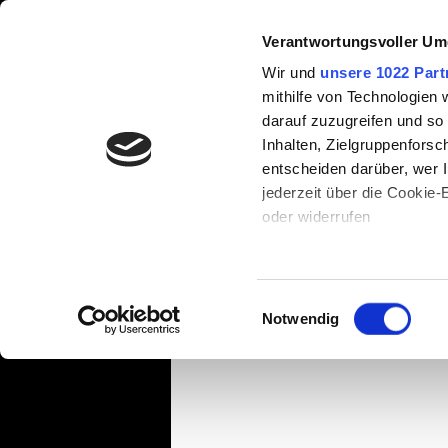
Verantwortungsvoller Um
100/24
Wir und
unsere 1022 Part
mithilfe von Technologien
darauf zuzugreifen und so
Inhalten, Zielgruppenfors
ALLE BEITRÄGE
VORBEREITUN
entscheiden darüber, wer I
jederzeit über die Cookie
oder widerrufen
ERNÄHRUNG
GESUNDHEI
Team Megamarsch
4
ABNE
Wenn Sie es erlauben, wür
Informationen über Ih
Einwilligungsauswahl
KLEIDUNG
AUSRÜSTUNG
können
Notwendig
WAND
Ihr Gerät durch aktiv
Erfahren Sie mehr darüber,
Packliste
NEUHEIT
Präferenzen im
Abschnitt
Wir verwenden Cookies, um