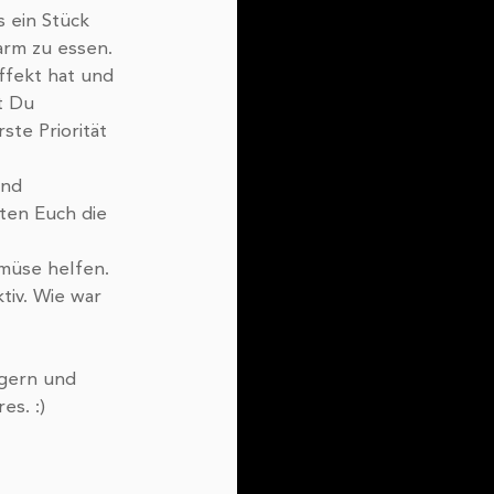
s ein Stück 
arm zu essen. 
ffekt hat und 
t Du 
te Priorität 
und 
ten Euch die 
müse helfen. 
iv. Wie war 
ngern und 
s. :) 