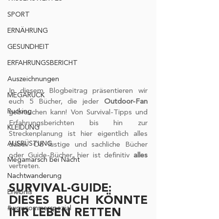
SPORT
ERNÄHRUNG
GESUNDHEIT
ERFAHRUNGSBERICHT
Auszeichnungen
In diesem Blogbeitrag präsentieren wir 
MEGARUCK
euch 5 Bücher, die jeder 
Outdoor-Fan
Rucking
gebrauchen kann! Von Survival-Tipps und 
Erfahrungsberichten bis hin zur 
KLEIDUNG
Streckenplanung ist hier eigentlich alles 
AUSRÜSTUNG
dabei. Ob lustige und sachliche Bücher 
oder Guide-Bücher, hier ist definitiv 
alles
Megamarsch bei Nacht
vertreten. 
Nachtwanderung
SURVIVAL-GUIDE: 
Erlebnis
DIESES BUCH KÖNNTE 
#wgwsommerspezial
IHR LEBEN RETTEN