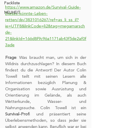
Packliste
https://www.amazon.de/Survival-Guide-
NEUHEIT
Dieses-könnte-Leben-
retten/dp/3831016267/ref=as_li_ss_il?
ie=UTF8&linkCode=li2&tag=megamarsch
de-
21&linkId=166d8f9c96a1171ab43f5de2af0f
3ade
Frage
: Was braucht man, um sich in der 
Wildnis durchzuschlagen? In diesem Buch 
findest du die Antwort! Der Autor Colin 
Towell teilt mit seinen Lesern alle 
Informationen bezüglich Planung & 
Organisation sowie Ausrüstung und 
Orientierung im Gelände, als auch 
Wetterkunde, Wasser- und 
Nahrungssuche. Colin Towell ist ein 
Survival-Prof
i und präsentiert seine 
Überlebensmethoden, so dass jeder sie 
selbst anwenden kann. Beruflich war er bei 