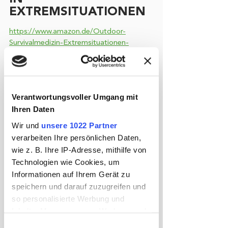
EXTREMSITUATIONEN
https://www.amazon.de/Outdoor-
Survivalmedizin-Extremsituationen-
Johannes-
Vogel/dp/3613508354/ref=as_li_ss_il?
s=books&ie=UTF8&qid=1510142352&sr=
1-
Verantwortungsvoller Umgang mit
1&keywords=outdoor+und+survival+med
Ihren Daten
izin&dpID=512MzR8DxNL&preST=_SY26
4_BO1,204,203,200_QL40_&dpSrc=srch&l
Wir und
unsere 1022 Partner
inkCode=li2&tag=megamarschde-
verarbeiten Ihre persönlichen Daten,
21&linkId=e9639d45506bd904ab41d82498
wie z. B. Ihre IP-Adresse, mithilfe von
580fb7
Technologien wie Cookies, um
Informationen auf Ihrem Gerät zu
Der Outdoor und 
Survival-Experte
speichern und darauf zuzugreifen und
Johannes Vogel vermittelt in seinem Buch 
so personalisierte Werbung und
Grundlagenwissen
 über die menschliche 
Inhalte, Messungen von Werbung und
Physiologie und erläutert seine Methoden, 
Verletzungen mit sehr begrenzten Mitteln 
Inhalten, Zielgruppenforschung sowie
Einwilligungsauswahl