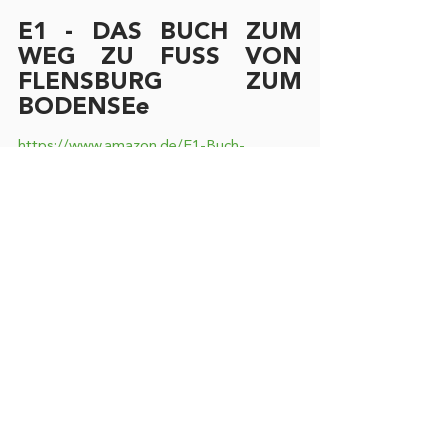
E1 - DAS BUCH ZUM 
WEG ZU FUSS VON 
FLENSBURG ZUM 
BODENSEe
https://www.amazon.de/E1-Buch-
Flensburg-Bodensee-
Demand/dp/3898116573/ref=as_li_ss_il?
s=books&ie=UTF8&qid=1510142545&sr=
1-
1&keywords=E1+das+Buch&dpID=51AD
A0aMf2L&preST=_SY264_BO1,204,203,2
00_QL40_&dpSrc=srch&linkCode=li2&tag
=megamarschde-
21&linkId=2acd6ef96a45f8a2bf7f974dbb6
6b8d9
Der europäische 
Fernwanderweg E1
 führt 
von Flensburg bis zum Bodensee, also 