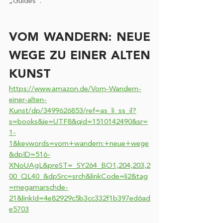
„Guides“. 
VOM WANDERN: NEUE 
WEGE ZU EINER ALTEN 
KUNST
https://www.amazon.de/Vom-Wandern-
einer-alten-
Kunst/dp/3499626853/ref=as_li_ss_il?
s=books&ie=UTF8&qid=1510142490&sr=
1-
1&keywords=vom+wandern:+neue+wege
&dpID=516-
XNoUAgL&preST=_SY264_BO1,204,203,2
00_QL40_&dpSrc=srch&linkCode=li2&tag
=megamarschde-
21&linkId=4e82929c5b3cc332f1b397ed6ad
e5703