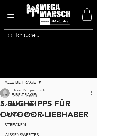
Beitrag
ALLE BEITRÄGE
Team Megamarsch
ALLE BEITRÄGE
3 Min. Lesezeit
5 BUCHTIPPS FÜR
VORBEREITUNG
OUTDOOR-LIEBHABER
MEGAMARSCH
STRECKEN
WISSENSWERTES