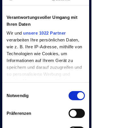
Verantwortungsvoller Umgang mit
CONTENT:
Ihren Daten
Wir und
unsere 1022 Partner
PARTICIPANT BAND:
verarbeiten Ihre persönlichen Daten,
A bracelet as a reminder
to the event
wie z. B. Ihre IP-Adresse, mithilfe von
Technologien wie Cookies, um
THANK YOU CARD:
Informationen auf Ihrem Gerät zu
We say thank you!
speichern und darauf zuzugreifen und
so personalisierte Werbung und
10x10 STICKERS:
Inhalte, Messungen von Werbung und
Embellish whatever you want
Inhalten, Zielgruppenforschung sowie
Einwilligungsauswahl
with our sticker.
Entwicklung von Angeboten zu
Notwendig
ermöglichen. Sie entscheiden darüber,
MEDAL:
wer Ihre Daten für welche Zwecke
Anyone who manages 50
Präferenzen
nutzt. Sie können Ihre Einwilligung
kilometers gets an MM 50/12
medal. If you cover 100
jederzeit über die Cookie-Erklärung