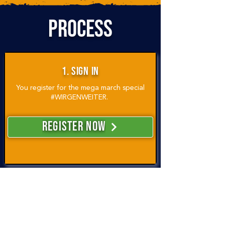
PROCESS
1. Sign in
You register for the mega march special
#WIRGENWEITER.
REGISTER NOW
2. EXCHANGE
Use our
Facebook group
for the
#WIRGENWEITER to exchange ideas with