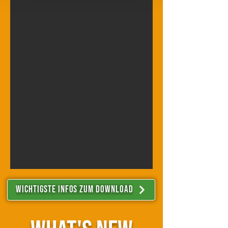
Funktionen für soziale Medien anbieten
zu können und die Zugriffe auf unsere
Website zu analysieren. Außerdem
geben wir Informationen zu Ihrer
Verwendung unserer Website an
unsere Partner für soziale Medien,
Werbung und Analysen weiter. Unsere
Partner führen diese Informationen
möglicherweise mit weiteren Daten
zusammen, die Sie ihnen bereitgestellt
haben oder die sie im Rahmen Ihrer
Nutzung der Dienste gesammelt
haben.
Wichtigste Infos zum download