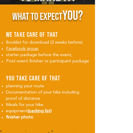
YOU?
WHAT TO EXPECT
We take care of that
Booklet for download (2 weeks before)
Facebook group
starter package before the event,
Post-event finisher or participant package
you take care of that
planning your route
Documentation of your hike including
proof of distance
Meals for your hike
equipment
(packing list)
finisher photo