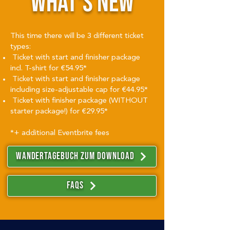
WHAT'S NEW
This time there will be 3 different ticket
types:
Ticket with start and finisher package
incl. T-shirt for €54.95*
Ticket with start and finisher package
including size-adjustable cap for €44.95*
Ticket with finisher package (WITHOUT
starter package!) for €29.95*
*+ additional Eventbrite fees
Wandertagebuch zum download
FAQS