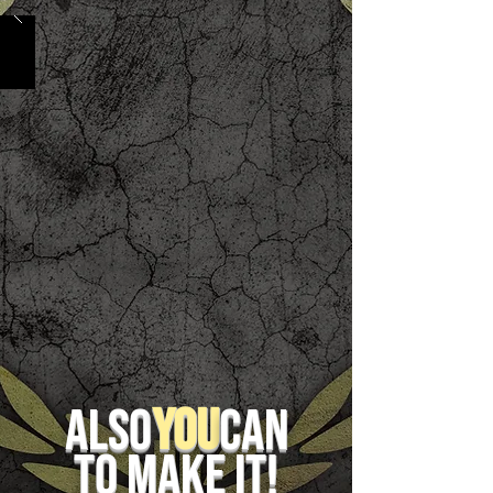
Also
YOU
can
to make it!