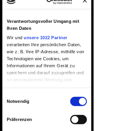
Eventshirts
Verantwortungsvoller Umgang mit
Ostsee 2026
Ihren Daten
Wir und
unsere 1022 Partner
Price
€39.95
verarbeiten Ihre persönlichen Daten,
Sales Tax Included
|
zzgl. Versand
wie z. B. Ihre IP-Adresse, mithilfe von
Technologien wie Cookies, um
Size
*
Informationen auf Ihrem Gerät zu
speichern und darauf zuzugreifen und
so personalisierte Werbung und
Inhalte, Messungen von Werbung und
Quantity
*
Inhalten, Zielgruppenforschung sowie
Einwilligungsauswahl
Entwicklung von Angeboten zu
Notwendig
ermöglichen. Sie entscheiden darüber,
wer Ihre Daten für welche Zwecke
Add to Cart
Präferenzen
nutzt. Sie können Ihre Einwilligung
jederzeit über die Cookie-Erklärung