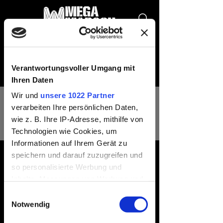
Verantwortungsvoller Umgang mit
Ihren Daten
Wir und
unsere 1022 Partner
verarbeiten Ihre persönlichen Daten,
wie z. B. Ihre IP-Adresse, mithilfe von
Weitere Optionen
Nachricht
Folgen
Technologien wie Cookies, um
Informationen auf Ihrem Gerät zu
speichern und darauf zuzugreifen und
so personalisierte Werbung und
Hoover Cody
Inhalte, Messungen von Werbung und
Inhalten, Zielgruppenforschung sowie
Einwilligungsauswahl
Entwicklung von Angeboten zu
Notwendig
ermöglichen. Sie entscheiden darüber,