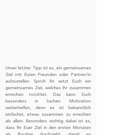
Werbung und Analysen weiter. Unsere
Partner führen diese Informationen
möglicherweise mit weiteren Daten
zusammen, die Sie ihnen bereitgestellt
haben oder die sie im Rahmen Ihrer
Nutzung der Dienste gesammelt
haben.
Unser letzter Tipp ist es, ein gemeinsames 
Ziel mit Euren Freunden oder Partner/in 
aufzustellen. Sprich Ihr setzt Euch ein 
gemeinsames Ziel, welches Ihr zusammen 
erreichen möchtet. Das kann Euch 
besonders in Sachen Motivation 
weiterhelfen, denn es ist bekanntlich 
einfacher, etwas zusammen zu erreichen 
als allein. Besonders wichtig dabei ist es, 
dass Ihr Euer Ziel in den ersten Monaten 
als Routine durchzieht, damit es 