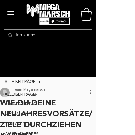
Beitrag
ALLE BEITRÄGE
Team Megamarsch
ALLE BEITRÄGE
3 Min. Lesezeit
WIE DU DEINE
VORBEREITUNG
NEUJAHRESVORSÄTZE/
MEGAMARSCH
ZIELE DURCHZIEHEN
STRECKEN
WISSENSWERTES