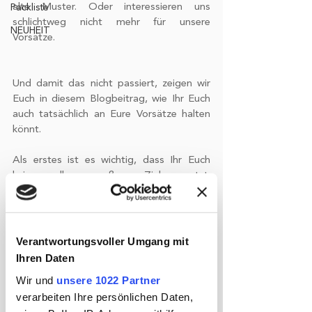
alte Muster. Oder interessieren uns 
Packliste
schlichtweg nicht mehr für unsere 
NEUHEIT
Vorsätze.
Und damit das nicht passiert, zeigen wir 
Euch in diesem Blogbeitrag, wie Ihr Euch 
auch tatsächlich an Eure Vorsätze halten 
könnt.
Als erstes ist es wichtig, dass Ihr Euch 
keine allzu großen Ziele setzt. 
Selbstverständlich ist es immer super, im 
Leben große Ziele zu haben vor allem, 
wenn wir diese dann auch tatsächlich 
erreichen. Jedoch ist es immer besser, sich 
Verantwortungsvoller Umgang mit
kleine Zwischenziele zu setzen, um den 
Ihren Daten
Fortschritt zum großen Ziel sichtbar zu 
Wir und
unsere 1022 Partner
machen. Ansonsten kann es dazu führen, 
verarbeiten Ihre persönlichen Daten,
dass Ihr viel zu früh aufgebt, da das Ziel 