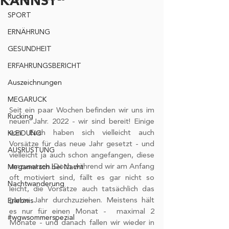
KANNST
SPORT
ERNÄHRUNG
GESUNDHEIT
ERFAHRUNGSBERICHT
Auszeichnungen
MEGARUCK
Seit ein paar Wochen befinden wir uns im 
Rucking
neuen Jahr. 2022 - wir sind bereit! Einige 
von Euch haben sich vielleicht auch 
KLEIDUNG
Vorsätze für das neue Jahr gesetzt - und 
AUSRÜSTUNG
vielleicht ja auch schon angefangen, diese 
umzusetzen. Doch während wir am Anfang 
Megamarsch bei Nacht
oft motiviert sind, fällt es gar nicht so 
Nachtwanderung
leicht, die Vorsätze auch tatsächlich das 
ganze Jahr durchzuziehen. Meistens hält 
Erlebnis
es nur für einen Monat -  maximal 2 
#wgwsommerspezial
Monate - und danach fallen wir wieder in 