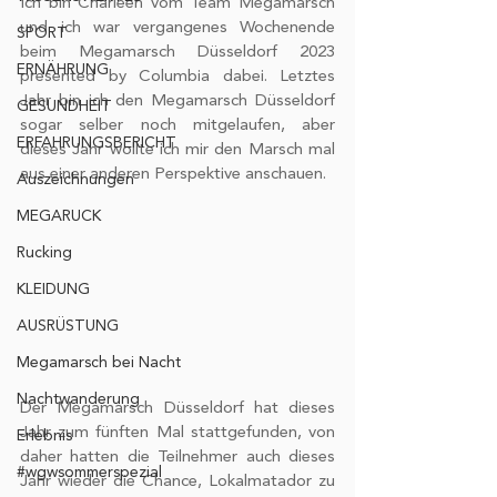
Ich bin Charleen vom Team Megamarsch 
und ich war vergangenes Wochenende 
SPORT
beim Megamarsch Düsseldorf 2023 
ERNÄHRUNG
presented by Columbia dabei. Letztes 
Jahr bin ich den Megamarsch Düsseldorf 
GESUNDHEIT
sogar selber noch mitgelaufen, aber 
ERFAHRUNGSBERICHT
dieses Jahr wollte ich mir den Marsch mal 
aus einer anderen Perspektive anschauen. 
Auszeichnungen
MEGARUCK
Rucking
KLEIDUNG
AUSRÜSTUNG
Megamarsch bei Nacht
Nachtwanderung
Der Megamarsch Düsseldorf hat dieses 
Jahr zum fünften Mal stattgefunden, von 
Erlebnis
daher hatten die Teilnehmer auch dieses 
#wgwsommerspezial
Jahr wieder die Chance, Lokalmatador zu 