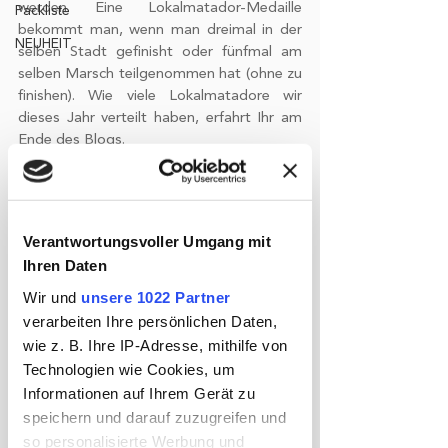
werden. Eine Lokalmatador-Medaille 
Packliste
bekommt man, wenn man dreimal in der 
NEUHEIT
selben Stadt gefinisht oder fünfmal am 
selben Marsch teilgenommen hat (ohne zu 
finishen). Wie viele Lokalmatadore wir 
dieses Jahr verteilt haben, erfahrt Ihr am 
Ende des Blogs. 
Aber nun zurück zu meinem Arbeitstag: 
Ich habe dieses Mal die VPS 2 geleitet und 
hatte dabei fleißige Unterstützung von 
Verantwortungsvoller Umgang mit
Alissa aus unserem Team. Unsere Schicht 
Ihren Daten
begann um 7:30 Uhr morgens. An der 
Station angekommen machten wir uns 
Wir und
unsere 1022 Partner
erstmal mit der Fläche vertraut und 
verarbeiten Ihre persönlichen Daten,
planten, wie wir was aufbauen wollen und 
wie z. B. Ihre IP-Adresse, mithilfe von
besprachen das im Anschluss mit unserem 
Technologien wie Cookies, um
Logistiker. 
Informationen auf Ihrem Gerät zu
speichern und darauf zuzugreifen und
Nach und nach kamen auch unsere 
so personalisierte Werbung und