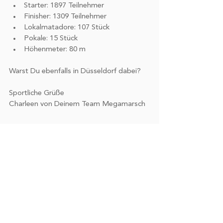
Starter: 1897 Teilnehmer 
Finisher: 1309 Teilnehmer
Lokalmatadore: 107 Stück
Pokale: 15 Stück 
Höhenmeter: 80 m
Warst Du ebenfalls in Düsseldorf dabei?
Sportliche Grüße
Charleen von Deinem Team Megamarsch 
Megamarsch
Rückblick
Düsseldorf
MEGAMARSCH
Alle ansehen
Aktuelle Beiträge