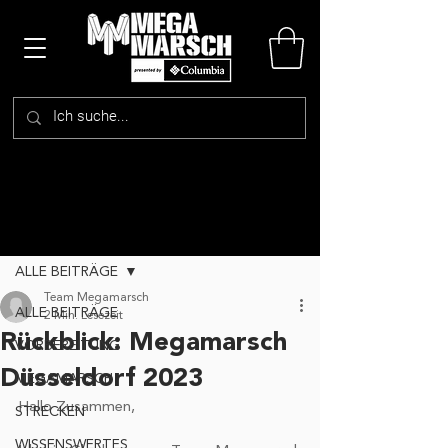
Beitrag
ALLE BEITRÄGE
Team Megamarsch
ALLE BEITRÄGE
2 Min. Lesezeit
Rückblick: Megamarsch
VORBEREITUNG
Düsseldorf 2023
MEGAMARSCH
Hallo Zusammen, 
STRECKEN
WISSENSWERTES