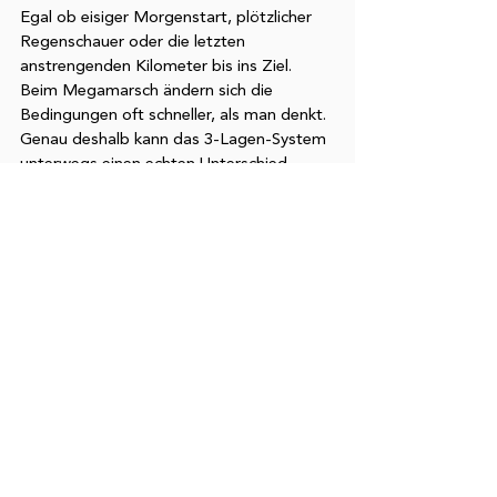
Egal ob eisiger Morgenstart, plötzlicher 
Regenschauer oder die letzten 
anstrengenden Kilometer bis ins Ziel. 
Beim Megamarsch ändern sich die 
Bedingungen oft schneller, als man denkt. 
Genau deshalb kann das 3-Lagen-System 
unterwegs einen echten Unterschied 
machen. Mit der richtigen Kombination 
aus Kleidung bleibst Du flexibel, schützt 
Deinen Körper vor Auskühlung oder 
Überhitzung und kannst Dich voll auf 
Deine Challenge konzentrieren. 
Denn am Ende zählt vor allem eins: 
durchhalten, weitergehen und stolz die 
Ziellinie erreichen.  
Jede Schicht erfüllt dabei eine klare 
Aufgabe, die Basisschicht hält Dich 
trocken, die Isolationsschicht speichert 
Wärme und die Außenschicht schützt vor 