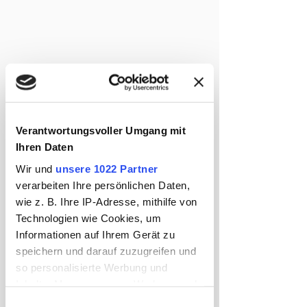
Verantwortungsvoller Umgang mit
Ihren Daten
Wir und
unsere 1022 Partner
verarbeiten Ihre persönlichen Daten,
wie z. B. Ihre IP-Adresse, mithilfe von
Die erste Schicht liegt direkt auf der Haut 
Technologien wie Cookies, um
und bildet die Grundlage des gesamten 
Informationen auf Ihrem Gerät zu
Systems. Ihre Hauptaufgabe ist es, 
speichern und darauf zuzugreifen und
Feuchtigkeit vom Körper wegzuleiten und 
so personalisierte Werbung und
die Haut trocken zu halten. 
Inhalte, Messungen von Werbung und
Das ist besonders wichtig auf langen 
Inhalten, Zielgruppenforschung sowie
Strecken, wenn Du Dich viel bewegst und 
Einwilligungsauswahl