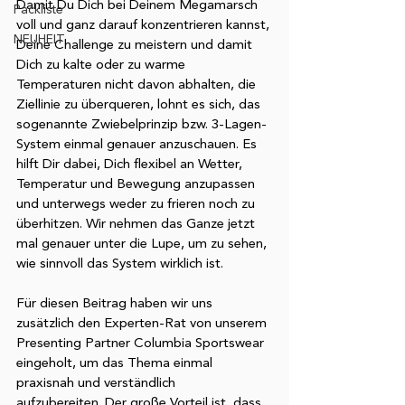
Damit Du Dich bei Deinem Megamarsch 
Packliste
voll und ganz darauf konzentrieren kannst, 
NEUHEIT
Deine Challenge zu meistern und damit 
Dich zu kalte oder zu warme 
Temperaturen nicht davon abhalten, die 
Ziellinie zu überqueren, lohnt es sich, das 
sogenannte Zwiebelprinzip bzw. 3-Lagen-
System einmal genauer anzuschauen. Es 
hilft Dir dabei, Dich flexibel an Wetter, 
Temperatur und Bewegung anzupassen 
und unterwegs weder zu frieren noch zu 
überhitzen. Wir nehmen das Ganze jetzt 
mal genauer unter die Lupe, um zu sehen, 
wie sinnvoll das System wirklich ist. 
Für diesen Beitrag haben wir uns 
zusätzlich den Experten-Rat von unserem 
Presenting Partner Columbia Sportswear 
eingeholt, um das Thema einmal 
praxisnah und verständlich 
aufzubereiten. Der große Vorteil ist, dass 