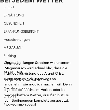
BEI JEDEM WETTER
SPORT
ERNÄHRUNG
GESUNDHEIT
ERFAHRUNGSBERICHT
Auszeichnungen
MEGARUCK
Rucking
Gerade bei langen Strecken wie unserem 
KLEIDUNG
Megamarsch wird schnell klar, dass die 
AUSRÜSTUNG
richtige Ausrüstung das A und O ist, 
wenn man es sich unterwegs so 
Megamarsch bei Nacht
angenehm wie möglich machen will. Denn 
Nachtwanderung
egal ob bei Nacht, im Herbst oder bei 
wechselhaftem Wetter, draußen bist Du 
Erlebnis
den Bedingungen komplett ausgesetzt. 
#wgwsommerspezial