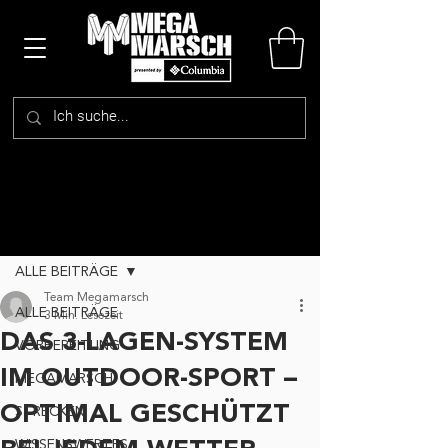
Beitrag
ALLE BEITRÄGE
Team Megamarsch
ALLE BEITRÄGE
3 Min. Lesezeit
DAS 3-LAGEN-SYSTEM
VORBEREITUNG
IM OUTDOOR-SPORT –
MEGAMARSCH
OPTIMAL GESCHÜTZT
STRECKEN
WISSENSWERTES