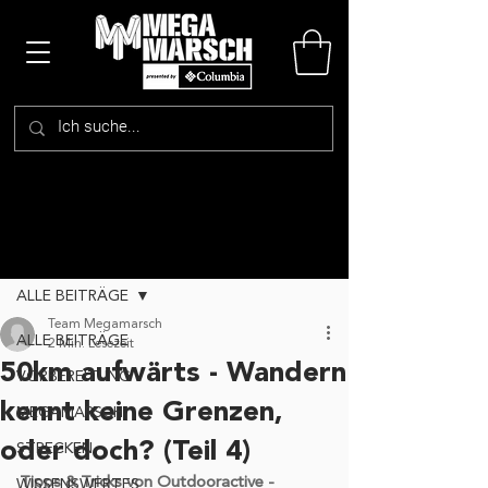
Beitrag
ALLE BEITRÄGE
Team Megamarsch
ALLE BEITRÄGE
2 Min. Lesezeit
50km aufwärts - Wandern
VORBEREITUNG
kennt keine Grenzen,
MEGAMARSCH
oder doch? (Teil 4)
STRECKEN
Tipps & Tricks von Outdooractive - 
WISSENSWERTES