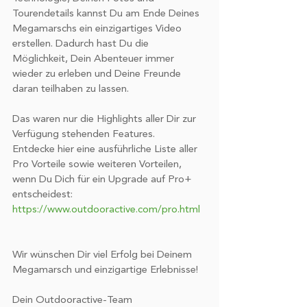
geben wir Informationen zu Ihrer
Tourendetails kannst Du am Ende Deines 
Verwendung unserer Website an
Megamarschs ein einzigartiges Video 
unsere Partner für soziale Medien,
erstellen. Dadurch hast Du die 
Werbung und Analysen weiter. Unsere
Möglichkeit, Dein Abenteuer immer 
Partner führen diese Informationen
wieder zu erleben und Deine Freunde 
möglicherweise mit weiteren Daten
daran teilhaben zu lassen.
zusammen, die Sie ihnen bereitgestellt
Das waren nur die Highlights aller Dir zur 
haben oder die sie im Rahmen Ihrer
Verfügung stehenden Features.
Nutzung der Dienste gesammelt
Entdecke hier eine ausführliche Liste aller 
haben.
Pro Vorteile sowie weiteren Vorteilen, 
wenn Du Dich für ein Upgrade auf Pro+ 
entscheidest:
https://www.outdooractive.com/pro.html
Wir wünschen Dir viel Erfolg bei Deinem 
Megamarsch und einzigartige Erlebnisse!
Dein Outdooractive-Team 