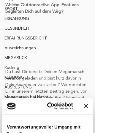
Welche Outdooractive App-Features 
SPORT
begleiten Dich auf dem Weg?
ERNÄHRUNG
GESUNDHEIT
ERFAHRUNGSBERICHT
Auszeichnungen
MEGARUCK
Rucking
Du hast Dir bereits Deinen Megamarsch 
KLEIDUNG
heruntergeladen und bist kurz davor in 
Dein Abenteuer zu starten? Wir möchten 
AUSRÜSTUNG
Dir in unserem letzten Beitrag zeigen, von 
Megamarsch bei Nacht
welchen Features Du als Pro-Nutzer auf 
Deinem Marsch profitieren wirst.
Nachtwanderung
Erlebnis
Interaktive Karte
:
 Informationen zu 
Gelände, Wegbeschaffenheit und 
#wgwsommerspezial
Verantwortungsvoller Umgang mit
Höhenmeter – alle Details, die für Deinen 