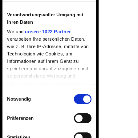
Verantwortungsvoller Umgang mit
Ihren Daten
Wir und
unsere 1022 Partner
verarbeiten Ihre persönlichen Daten,
wie z. B. Ihre IP-Adresse, mithilfe von
Technologien wie Cookies, um
Informationen auf Ihrem Gerät zu
speichern und darauf zuzugreifen und
so personalisierte Werbung und
Inhalte, Messungen von Werbung und
Inhalten, Zielgruppenforschung sowie
Einwilligungsauswahl
Entwicklung von Angeboten zu
Notwendig
ermöglichen. Sie entscheiden darüber,
wer Ihre Daten für welche Zwecke
Präferenzen
nutzt. Sie können Ihre Einwilligung
jederzeit über die Cookie-Erklärung
oder durch Klicken auf das Privacy
Statistiken