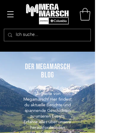
DER megamarsch
blog
Willkommen auf der
Blogseite von
Megamarsch! Hier findest
du aktuelle Berichte und
spannende Geschichten
zu unseren Events.
Erfahre alles über unsere
herausfordernden