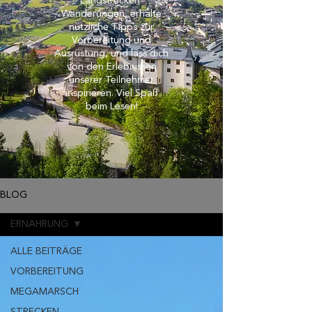
Langstrecken-
Wanderungen, erhalte
nützliche Tipps zur
Vorbereitung und
Ausrüstung, und lass dich
von den Erlebnissen
unserer Teilnehmer
inspirieren. Viel Spaß
beim Lesen!
BLOG
ERNÄHRUNG
ALLE BEITRÄGE
VORBEREITUNG
MEGAMARSCH
STRECKEN