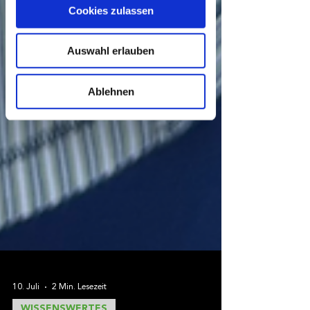
sein können
Cookies zulassen
Ihr Gerät durch aktives Scannen
nach bestimmten Merkmalen
(Fingerprinting) identifizieren
Auswahl erlauben
Erfahren Sie mehr darüber, wie Ihre
persönlichen Daten verarbeitet werden,
Ablehnen
und legen Sie Ihre Präferenzen im
Abschnitt Einzelheiten
fest.
Wir verwenden Cookies, um Inhalte
und Anzeigen zu personalisieren,
Funktionen für soziale Medien anbieten
zu können und die Zugriffe auf unsere
Website zu analysieren. Außerdem
geben wir Informationen zu Ihrer
Verwendung unserer Website an
unsere Partner für soziale Medien,
Werbung und Analysen weiter. Unsere
Partner führen diese Informationen