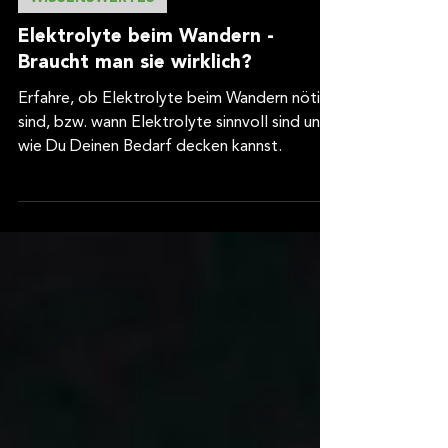
möglicherweise mit weiteren Daten
10. Juli
2 Min. Lesezeit
zusammen, die Sie ihnen bereitgestellt
haben oder die sie im Rahmen Ihrer
WISSENSWERTES
Nutzung der Dienste gesammelt
Elektrolyte beim Wandern -
haben.
Braucht man sie wirklich?
Erfahre, ob Elektrolyte beim Wandern nötig
sind, bzw. wann Elektrolyte sinnvoll sind und
wie Du Deinen Bedarf decken kannst.