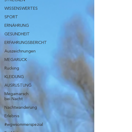
WISSENSWERTES
SPORT
ERNÄHRUNG
GESUNDHEIT
ERFAHRUNGSBERICHT
Auszeichnungen
MEGARUCK
Rucking
KLEIDUNG
AUSRÜSTUNG
Megamarsch
bei Nacht
Nachtwanderung
Erlebnis
#wgwsommerspezial